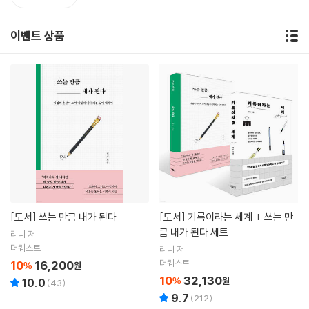
이벤트 상품
[도서]
쓰는 만큼 내가 된다
[도서]
기록이라는 세계 + 쓰는 만
큼 내가 된다 세트
리니 저
더퀘스트
리니 저
더퀘스트
10
16,200
%
원
10
32,130
%
원
10.0
(
43
)
9.7
(
212
)