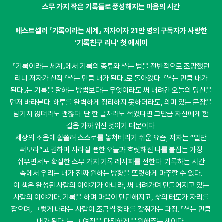
스무 가지 작은 기록들로 풍성해지는 마음의 시간
베스트셀러 『기록이라는 세계』 저자이자 21만 명의 구독자가 사랑한
‘기록친구 리니’ 첫 에세이
『기록이라는 세계』에서 기록의 종류와 쓰는 법을 전반적으로 조망했던
리니 저자가 신작 『쓰는 만큼 내가 된다』로 돌아왔다. 『쓰는 만큼 내가
된다』는 기록을 잘하는 방법보다는 무엇이라도 써 내려간 오늘의 당신을
먼저 바라본다. 하루를 완벽하게 정리하지 못하더라도, 의미 있는 문장을
남기지 않더라도 괜찮다. 단 한 글자라도 적었다면 그만큼 자신에게 한
걸음 가까워진 것이기 때문이다.
세상의 소음에 휩쓸려 스스로를 놓쳐버리기 쉬운 요즘, 저자는 “일단
써보라”고 권하며 사라질 뻔한 오늘과 흐릿해진 나를 붙잡는 가장
쉬우면서도 확실한 스무 가지 기록 레시피를 전한다. 기록하는 시간
속에서 우리는 내가 진짜 원하는 방향을 또렷하게 마주할 수 있다.
이 책은 완성된 사람의 이야기가 아니라, 써 내려가며 만들어지고 있는
사람의 이야기다. 기록을 하며 마음이 단단해지고, 삶의 태도가 자리를
잡으며, 그렇게 나라는 사람이 조금씩 형태를 갖춰가는 과정. 『쓰는 만큼
내가 된다』는 그 여정을 다정하게 응원해주는 책이다.