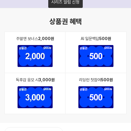
시리즈 알림 신청
상품권 혜택
주말엔 보너스
2,000원
AI 일문백답
500원
독후감 응모 시
3,000원
리딩런 첫참여
500원