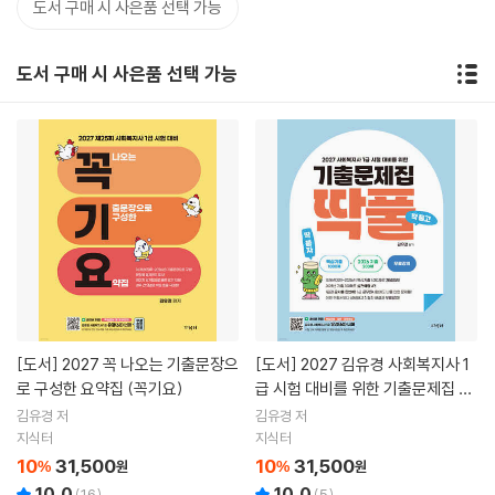
도서 구매 시 사은품 선택 가능
도서 구매 시 사은품 선택 가능
[도서]
2027 꼭 나오는 기출문장으
[도서]
2027 김유경 사회복지사 1
로 구성한 요약집 (꼭기요)
급 시험 대비를 위한 기출문제집 딱
풀
김유경 저
김유경 저
지식터
지식터
10
31,500
10
31,500
%
원
%
원
10.0
10.0
(
16
)
(
5
)