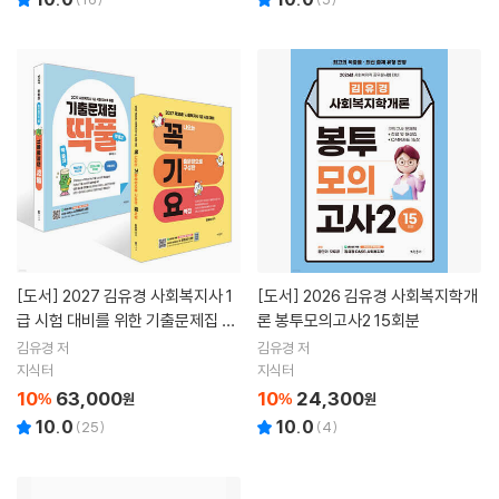
[도서]
2027 김유경 사회복지사 1
[도서]
2026 김유경 사회복지학개
급 시험 대비를 위한 기출문제집 딱
론 봉투모의고사2 15회분
풀 + 2027 꼭 나오는 기출문장으
김유경 저
김유경 저
로 구성한 요약집 (꼭기요) 세트
지식터
지식터
10
63,000
10
24,300
%
원
%
원
10.0
10.0
(
25
)
(
4
)