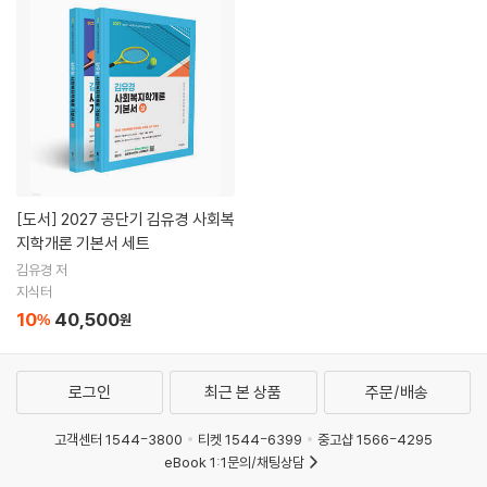
[도서]
2027 공단기 김유경 사회복
지학개론 기본서 세트
김유경 저
지식터
10
40,500
%
원
로그인
최근 본 상품
주문/배송
고객센터 1544-3800
티켓 1544-6399
중고샵 1566-4295
eBook 1:1문의/채팅상담