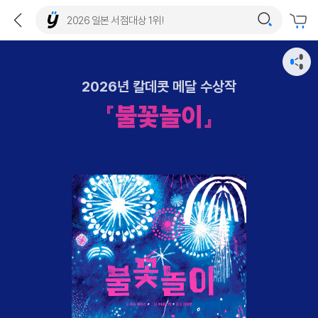
2026년 칼데콧 메달 수상작
『불꽃놀이』