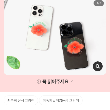
1
/
7
꼭 읽어주세요
최숙희 신작 그림책
최숙희 x 책읽는곰 그림책