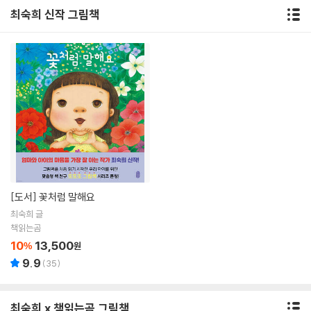
최숙희 신작 그림책
[도서]
꽃처럼 말해요
최숙희 글
책읽는곰
10
13,500
%
원
9.9
(
35
)
최숙희 x 책읽는곰 그림책