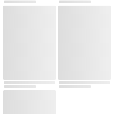
로그인
최근 본 상품
주문/배송
고객센터 1544-3800
티켓 1544-6399
중고샵 1566-4295
eBook 1:1문의/채팅상담
예스이십사(주) 사업자 정보
이용약관
개인정보처리방침
청소년보호정책
PC버전
회사소개
거래처관계자께
도서홍보
광고