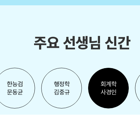
주요 선생님 신간
한능검
행정학
회계학
문동균
김중규
사경인