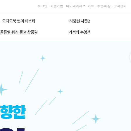
로그인
회원가입
마이페이지
카트
주문/배송
고객센터
오디오북 썸머 페스타
리딩런 시즌2
골든벨 퀴즈 풀고 상품권
기적의 수영책