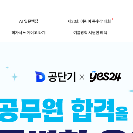
AI 일문백답
제23회 어린이 독후감 대회
히가시노 게이고 타계
여름방학 시원한 혜택