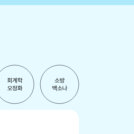
회계학
소방
오정화
백소나