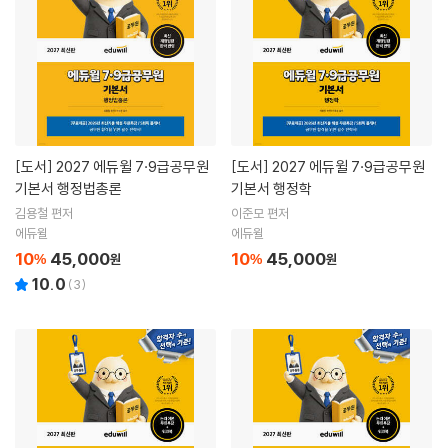
[도서]
2027 에듀윌 7·9급공무원
[도서]
2027 에듀윌 7·9급공무원
기본서 행정법총론
기본서 행정학
김용철 편저
이준모 편저
에듀윌
에듀윌
10
45,000
10
45,000
%
원
%
원
10.0
(
3
)