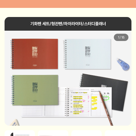
기화펜 세트/형관펜/하이라이터/스터디플래너
1
/
18