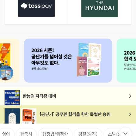
한능검 자격증 대비
[공단기] 공무원 합격을 향한 특별한 응원
영어
한국사
행정법/행정학
경찰(승진)
소방(승진)