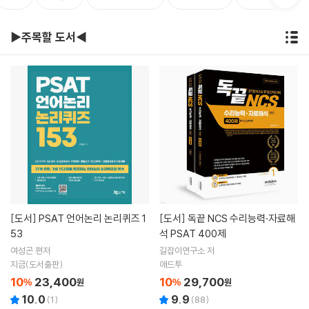
▶주목할 도서◀
[도서]
PSAT 언어논리 논리퀴즈 1
[도서]
독끝 NCS 수리능력·자료해
53
석 PSAT 400제
여성곤 편저
길잡이연구소 저
지금(도서출판)
애드투
10
23,400
10
29,700
%
원
%
원
10.0
9.9
(
1
)
(
88
)