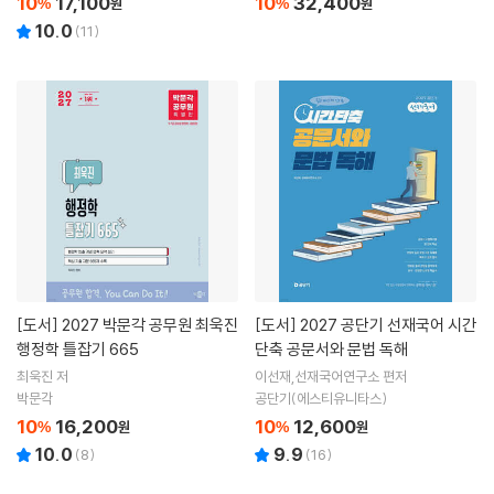
10
17,100
10
32,400
%
원
%
원
10.0
(
11
)
[도서]
2027 박문각 공무원 최욱진
[도서]
2027 공단기 선재국어 시간
행정학 틀잡기 665
단축 공문서와 문법 독해
최욱진 저
이선재,선재국어연구소 편저
박문각
공단기(에스티유니타스)
10
16,200
10
12,600
%
원
%
원
10.0
9.9
(
8
)
(
16
)