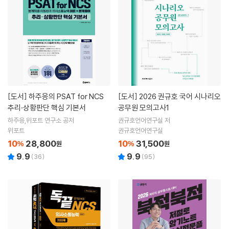
[도서]
하주응의 PSAT for NCS
[도서]
2026 권규호 국어 시나리오
추리·상황판단 핵심 기본서
공무원 모의고사1
하주응,위포트 연구소 공저
권규호언어연구실 저
위포트
권규호언어연구실
10
28,800
10
31,500
%
원
%
원
9.9
9.9
(
36
)
(
95
)