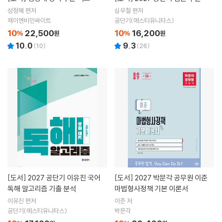
성정혜 편저
심우철 편저
제이엔비인싸이트
공단기(에스티유니타스)
10
22,500
10
16,200
%
원
%
원
10.0
9.3
(
10
)
(
26
)
[도서]
2027 공단기 이유진 국어
[도서]
2027 박문각 공무원 이준
독해 알고리즘 기출 분석
마법형사정책 기본 이론서
이유진 편저
이준 저
공단기(에스티유니타스)
박문각