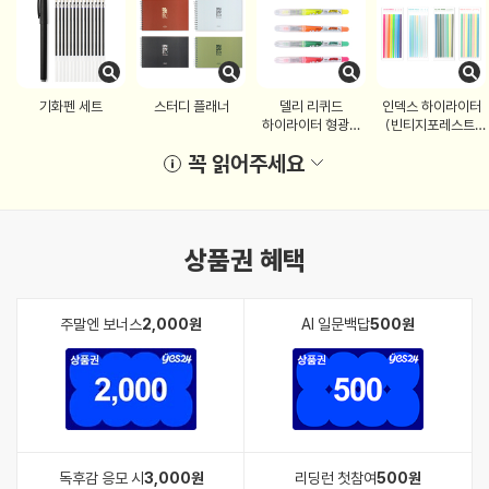
기화펜 세트
스터디 플래너
델리 리퀴드
인덱스 하이라이터
하이라이터 형광펜
(빈티지포레스트,
(핑크, 오렌지, 그린)
샤베트믹스)
꼭 읽어주세요
상품권 혜택
주말엔 보너스
2,000원
AI 일문백답
500원
독후감 응모 시
3,000원
리딩런 첫참여
500원