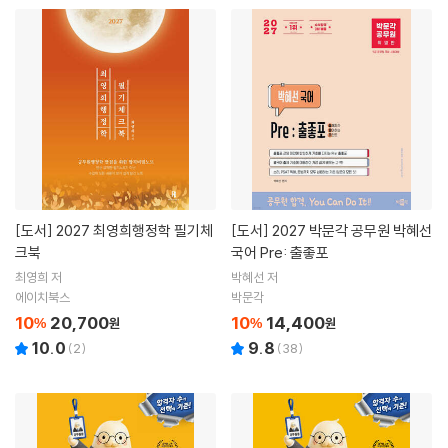
[도서]
2027 최영희행정학 필기체
[도서]
2027 박문각 공무원 박혜선
크북
국어 Pre: 출좋포
최영희 저
박혜선 저
에이치북스
박문각
10
20,700
10
14,400
%
원
%
원
10.0
9.8
(
2
)
(
38
)