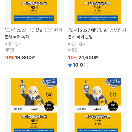
[도서]
2027 에듀윌 9급공무원 기
[도서]
2027 에듀윌 9급공무원 기
본서 국어 독해
본서 국어 문법
배영표 편저
배영표 편저
에듀윌
에듀윌
10
19,800
10
21,600
%
원
%
원
10.0
(
1
)