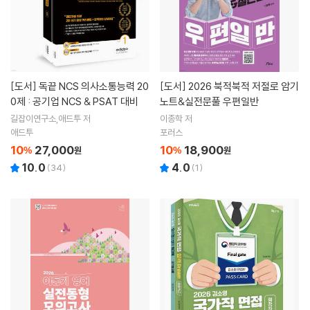
[도서]
독끝 NCS 의사소통능력 20
[도서]
2026 북적북적 저절로 암기
0제 : 공기업 NCS & PSAT 대비
노트&실전문풀 우편일반
길잡이연구소,애드투 저
이종학 저
애드투
포러스
10
27,000
10
18,900
%
원
%
원
10.0
4.0
(
34
)
(
1
)