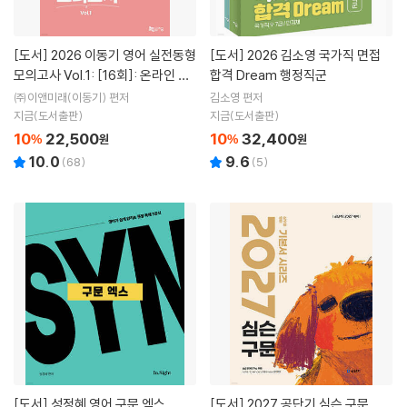
[도서]
2026 이동기 영어 실전동형
[도서]
2026 김소영 국가직 면접
모의고사 Vol.1: [16회]: 온라인 동
합격 Dream 행정직군
영상 강의 무료 제공
㈜이앤미래(이동기) 편저
김소영 편저
지금(도서출판)
지금(도서출판)
10
22,500
10
32,400
%
원
%
원
10.0
9.6
(
68
)
(
5
)
[도서]
성정혜 영어 구문 엑스
[도서]
2027 공단기 심슨 구문