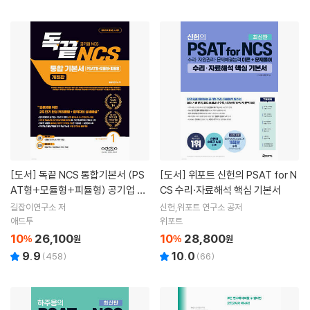
[도서]
독끝 NCS 통합기본서 (PS
[도서]
위포트 신헌의 PSAT for N
AT형+모듈형+피듈형) 공기업 대
CS 수리·자료해석 핵심 기본서
비
길잡이연구소 저
신헌,위포트 연구소 공저
애드투
위포트
10
26,100
10
28,800
%
원
%
원
9.9
10.0
(
458
)
(
66
)