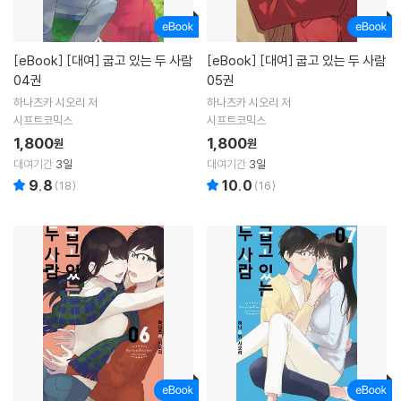
[eBook]
[대여] 굽고 있는 두 사람
[eBook]
[대여] 굽고 있는 두 사람
04권
05권
하나츠카 시오리 저
하나츠카 시오리 저
시프트코믹스
시프트코믹스
1,800
1,800
원
원
대여기간
3일
대여기간
3일
9.8
10.0
(
18
)
(
16
)