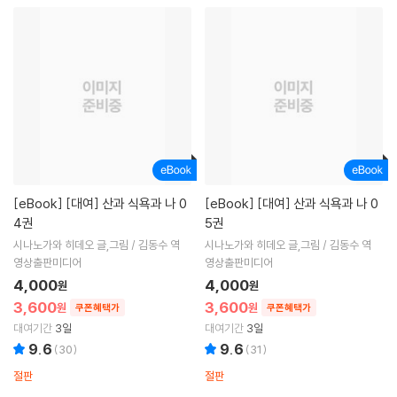
[eBook]
[대여] 산과 식욕과 나 0
[eBook]
[대여] 산과 식욕과 나 0
4권
5권
시나노가와 히데오 글,그림 / 김동수 역
시나노가와 히데오 글,그림 / 김동수 역
영상출판미디어
영상출판미디어
4,000
4,000
원
원
3,600
3,600
원
원
쿠폰혜택가
쿠폰혜택가
대여기간
3일
대여기간
3일
9.6
9.6
(
30
)
(
31
)
절판
절판