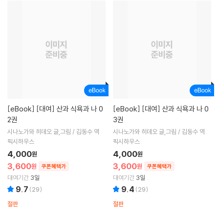
[eBook]
[대여] 산과 식욕과 나 0
[eBook]
[대여] 산과 식욕과 나 0
2권
3권
시나노가와 히데오 글,그림 / 김동수 역
시나노가와 히데오 글,그림 / 김동수 역
픽시하우스
픽시하우스
4,000
4,000
원
원
3,600
3,600
원
원
쿠폰혜택가
쿠폰혜택가
대여기간
3일
대여기간
3일
9.7
9.4
(
29
)
(
29
)
절판
절판