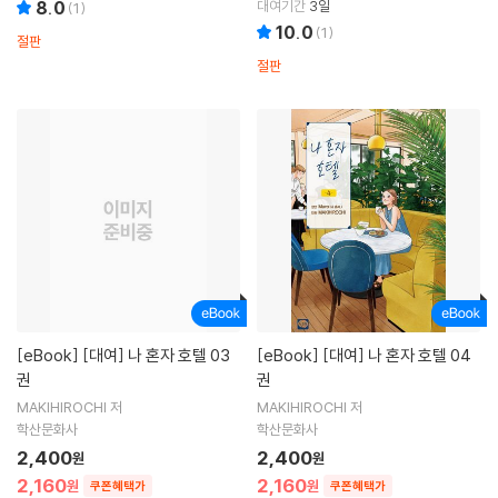
8.0
대여기간
3일
(
1
)
10.0
(
1
)
절판
절판
[eBook]
[대여] 나 혼자 호텔 03
[eBook]
[대여] 나 혼자 호텔 04
권
권
MAKIHIROCHI 저
MAKIHIROCHI 저
학산문화사
학산문화사
2,400
2,400
원
원
2,160
2,160
원
원
쿠폰혜택가
쿠폰혜택가