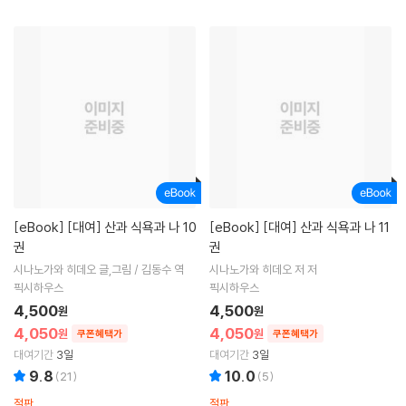
[eBook]
[대여] 산과 식욕과 나 10
[eBook]
[대여] 산과 식욕과 나 11
권
권
시나노가와 히데오 글,그림 / 김동수 역
시나노가와 히데오 저 저
픽시하우스
픽시하우스
4,500
4,500
원
원
4,050
4,050
원
원
쿠폰혜택가
쿠폰혜택가
대여기간
3일
대여기간
3일
9.8
10.0
(
21
)
(
5
)
절판
절판