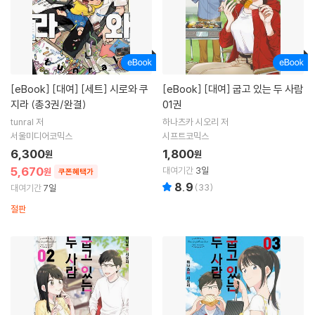
[eBook]
[대여] [세트] 시로와 쿠
[eBook]
[대여] 굽고 있는 두 사람
지라 (총3권/완결)
01권
tunral 저
하나츠카 시오리 저
서울미디어코믹스
시프트코믹스
6,300
1,800
원
원
5,670
대여기간
3일
원
쿠폰혜택가
8.9
(
33
)
대여기간
7일
절판