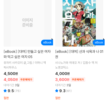
[eBook]
[대여] 만들고 싶은 여자
[eBook]
[대여] 산과 식욕과 나 01
와 먹고 싶은 여자 05
권
유자키 사카오미 글,그림 / 이하니 역
시나노가와 히데오 저 / 김동수 역 저
픽시하우스
노엔코믹스
4,500
4,000
원
원
4,050
3,600
원
원
쿠폰혜택가
쿠폰혜택가
대여기간
3일
대여기간
3일
9.5
9.3
(
75
)
(
61
)
절판
절판