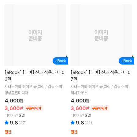
[eBook]
[대여] 산과 식욕과 나 0
[eBook]
[대여] 산과 식욕과 나 0
6권
7권
시나노가와 히데오 글,그림 / 김동수 역
시나노가와 히데오 글,그림 / 김동수 역
영상출판미디어
픽시하우스
4,000
4,000
원
원
3,600
3,600
원
원
쿠폰혜택가
쿠폰혜택가
대여기간
3일
대여기간
3일
9.8
9.8
(
27
)
(
21
)
절판
절판