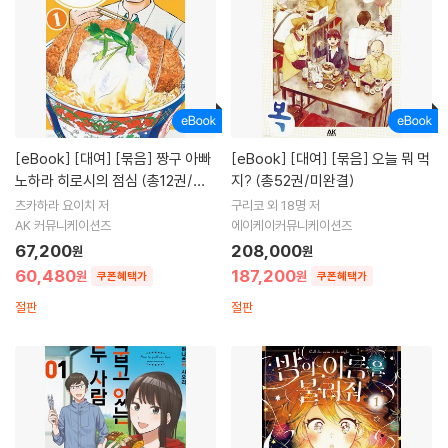
[eBook]
[대여] [묶음] 짱구 아빠
[eBook]
[대여] [묶음] 오늘 뭐 먹
노하라 히로시의 점심 (총12권/미
지? (총52권/미완결)
완결)
츠카하라 요이치 저
구리코 외 18명 저
AK 커뮤니케이션즈
에이케이커뮤니케이션즈
67,200
208,000
원
원
60,480
187,200
원
원
쿠폰혜택가
쿠폰혜택가
절판
절판