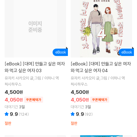
[eBook]
[대여] 만들고 싶은 여자
[eBook]
[대여] 만들고 싶은 여자
와 먹고 싶은 여자 03
와 먹고 싶은 여자 04
유자키 사카오미 글,그림 / 이하니 역
유자키 사카오미 글,그림 / 이하니 역
픽시하우스
픽시하우스
4,500
4,500
원
원
4,050
4,050
원
원
쿠폰혜택가
쿠폰혜택가
대여기간
3일
대여기간
3일
9.9
9.9
(
124
)
(
92
)
절판
절판