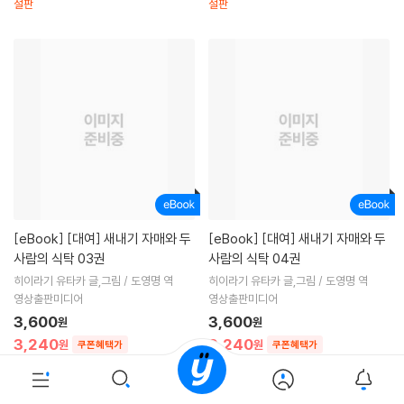
절판
절판
[eBook]
[대여] 새내기 자매와 두
[eBook]
[대여] 새내기 자매와 두
사람의 식탁 03권
사람의 식탁 04권
히이라기 유타카 글,그림 / 도영명 역
히이라기 유타카 글,그림 / 도영명 역
영상출판미디어
영상출판미디어
3,600
3,600
원
원
3,240
3,240
원
원
쿠폰혜택가
쿠폰혜택가
대여기간
3일
대여기간
3일
9.7
9.7
(
37
)
(
50
)