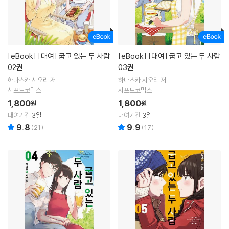
[eBook]
[대여] 굽고 있는 두 사람
[eBook]
[대여] 굽고 있는 두 사람
02권
03권
하나츠카 시오리 저
하나츠카 시오리 저
시프트코믹스
시프트코믹스
1,800
1,800
원
원
대여기간
3일
대여기간
3일
9.8
9.9
(
21
)
(
17
)