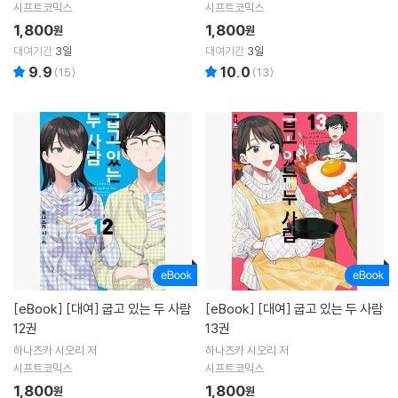
시프트코믹스
시프트코믹스
1,800
1,800
원
원
대여기간
3일
대여기간
3일
9.9
10.0
(
15
)
(
13
)
[eBook]
[대여] 굽고 있는 두 사람
[eBook]
[대여] 굽고 있는 두 사람
12권
13권
하나츠카 시오리 저
하나츠카 시오리 저
시프트코믹스
시프트코믹스
1,800
1,800
원
원