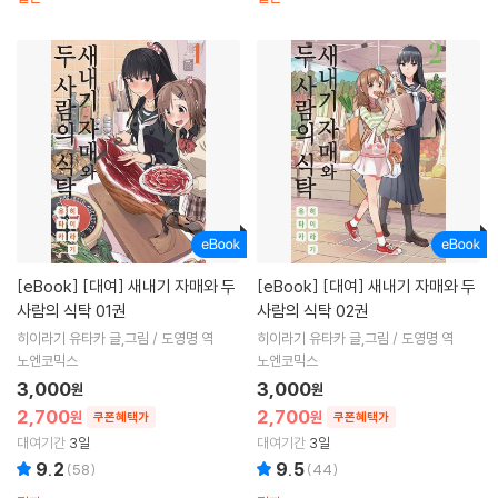
[eBook]
[대여] 새내기 자매와 두
[eBook]
[대여] 새내기 자매와 두
사람의 식탁 01권
사람의 식탁 02권
히이라기 유타카 글,그림 / 도영명 역
히이라기 유타카 글,그림 / 도영명 역
노엔코믹스
노엔코믹스
3,000
3,000
원
원
2,700
2,700
원
원
쿠폰혜택가
쿠폰혜택가
대여기간
3일
대여기간
3일
9.2
9.5
(
58
)
(
44
)