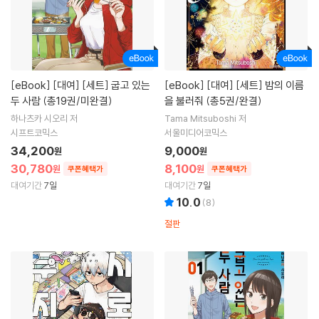
[eBook]
[대여] [세트] 굽고 있는
[eBook]
[대여] [세트] 밤의 이름
두 사람 (총19권/미완결)
을 불러줘 (총5권/완결)
하나츠카 시오리 저
Tama Mitsuboshi 저
시프트코믹스
서울미디어코믹스
34,200
9,000
원
원
30,780
8,100
원
원
쿠폰혜택가
쿠폰혜택가
대여기간
7일
대여기간
7일
10.0
(
8
)
절판