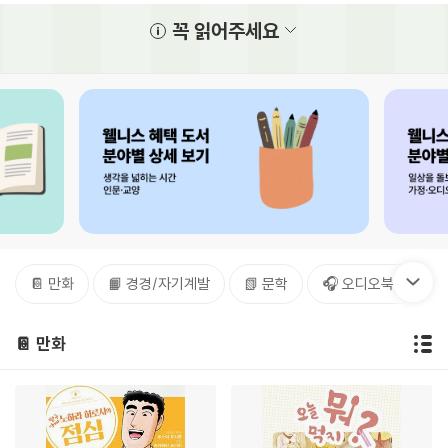
꼭 읽어주세요
📔 만화
📙 경경/자기계발
📗 문학
🎧 오디오북/가정
📔 만화