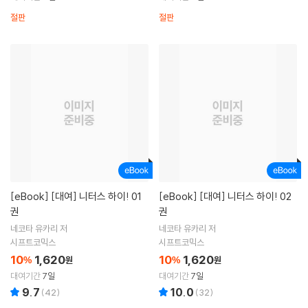
절판
절판
[eBook]
[대여] 니터스 하이! 01
[eBook]
[대여] 니터스 하이! 02
권
권
네코타 유카리 저
네코타 유카리 저
시프트코믹스
시프트코믹스
10
1,620
10
1,620
%
원
%
원
대여기간
7일
대여기간
7일
9.7
10.0
(
42
)
(
32
)