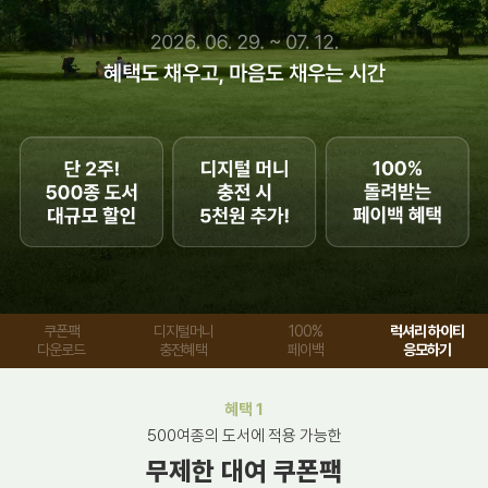
쿠폰팩
디지털머니
100%
럭셔리 하이티
다운로드
충전혜택
페이백
응모하기
혜택 1
500여종의 도서에 적용 가능한
무제한 대여 쿠폰팩