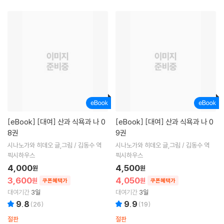
[eBook]
[대여] 산과 식욕과 나 0
[eBook]
[대여] 산과 식욕과 나 0
8권
9권
시나노가와 히데오 글,그림 / 김동수 역
시나노가와 히데오 글,그림 / 김동수 역
픽시하우스
픽시하우스
4,000
4,500
원
원
3,600
4,050
원
원
쿠폰혜택가
쿠폰혜택가
대여기간
3일
대여기간
3일
9.8
9.9
(
26
)
(
19
)
절판
절판