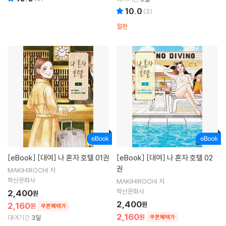
10.0
(
2
)
절판
[eBook]
[대여] 나 혼자 호텔 01권
[eBook]
[대여] 나 혼자 호텔 02
권
MAKIHIROCHI 저
학산문화사
MAKIHIROCHI 저
학산문화사
2,400
원
2,400
2,160
원
원
쿠폰혜택가
2,160
원
대여기간
3일
쿠폰혜택가