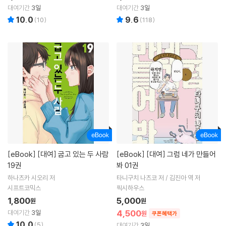
대여기간
3일
대여기간
3일
10.0
9.6
(
10
)
(
118
)
[eBook]
[대여] 굽고 있는 두 사람
[eBook]
[대여] 그럼 네가 만들어
19권
봐 01권
하나츠카 시오리 저
타니구치 나츠코 저 / 김진아 역 저
시프트코믹스
픽시하우스
1,800
5,000
원
원
4,500
대여기간
3일
원
쿠폰혜택가
10.0
(
5
)
대여기간
3일