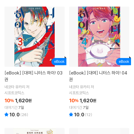
[eBook]
[대여] 니터스 하이! 03
[eBook]
[대여] 니터스 하이! 04
권
권
네코타 유카리 저
네코타 유카리 저
시프트코믹스
시프트코믹스
10
1,620
10
1,620
%
원
%
원
대여기간
7일
대여기간
7일
10.0
10.0
(
26
)
(
12
)