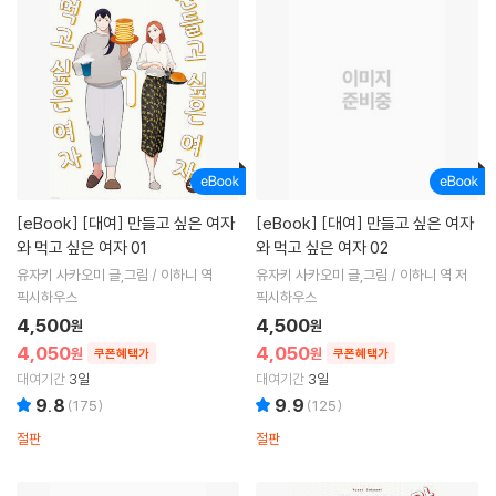
[eBook]
[대여] 만들고 싶은 여자
[eBook]
[대여] 만들고 싶은 여자
와 먹고 싶은 여자 01
와 먹고 싶은 여자 02
유자키 사카오미 글,그림 / 이하니 역
유자키 사카오미 글,그림 / 이하니 역 저
픽시하우스
픽시하우스
4,500
4,500
원
원
4,050
4,050
원
원
쿠폰혜택가
쿠폰혜택가
대여기간
3일
대여기간
3일
9.8
9.9
(
175
)
(
125
)
절판
절판