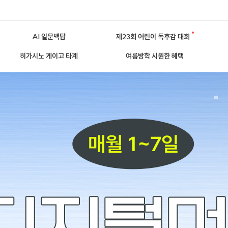
AI 일문백답
제23회 어린이 독후감 대회
히가시노 게이고 타계
여름방학 시원한 혜택