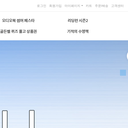
로그인
회원가입
마이페이지
카트
주문/배송
고객센터
오디오북 썸머 페스타
리딩런 시즌2
골든벨 퀴즈 풀고 상품권
기적의 수영책