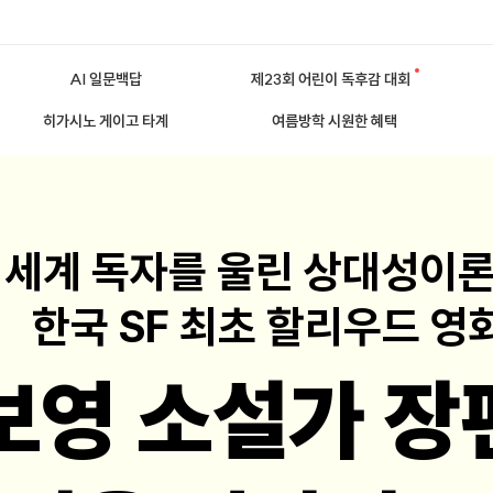
AI 일문백답
제23회 어린이 독후감 대회
히가시노 게이고 타계
여름방학 시원한 혜택
 세계 독자를 울린 상대성이
한국 SF 최초 할리우드 영
보영 소설가 장