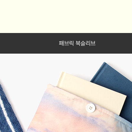
패브릭 북슬리브