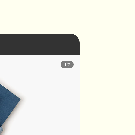
1
/
7