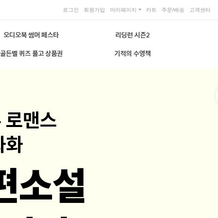
로그인
회원가입
마이페이지
카트
주문/배송
고객센터
오디오북 썸머 페스타
리딩런 시즌2
골든벨 퀴즈 풀고 상품권
기적의 수영책
론 로맨스
화화
편소설