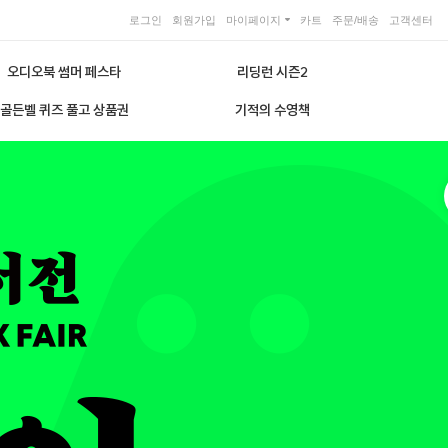
로그인
회원가입
마이페이지
카트
주문/배송
고객센터
오디오북 썸머 페스타
리딩런 시즌2
골든벨 퀴즈 풀고 상품권
기적의 수영책