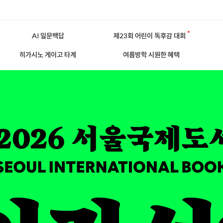
AI 일문백답
제23회 어린이 독후감 대회
히가시노 게이고 타계
여름방학 시원한 혜택