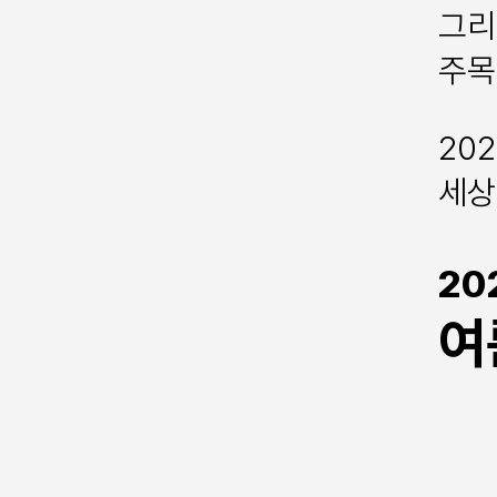
그리
주목
20
세상
20
여