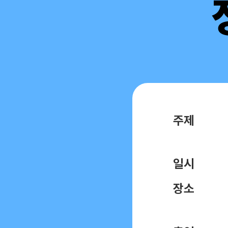
주제
일시
장소