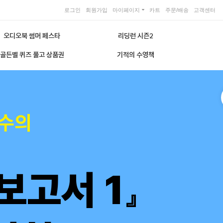
로그인
회원가입
마이페이지
카트
주문/배송
고객센터
오디오북 썸머 페스타
리딩런 시즌2
골든벨 퀴즈 풀고 상품권
기적의 수영책
교수의
보고서 1』