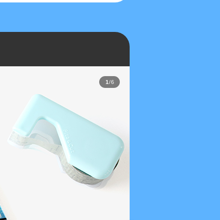
1
/
6