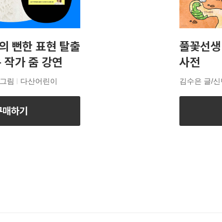
의 뻔한 표현 탈출
풀꽃선생
 작가 줌 강연
사전
 그림
다산어린이
김수은 글/신
구매하기