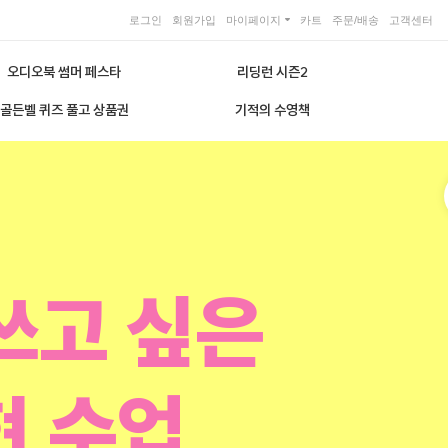
로그인
회원가입
마이페이지
카트
주문/배송
고객센터
오디오북 썸머 페스타
리딩런 시즌2
골든벨 퀴즈 풀고 상품권
기적의 수영책
쓰고 싶은
현 수업