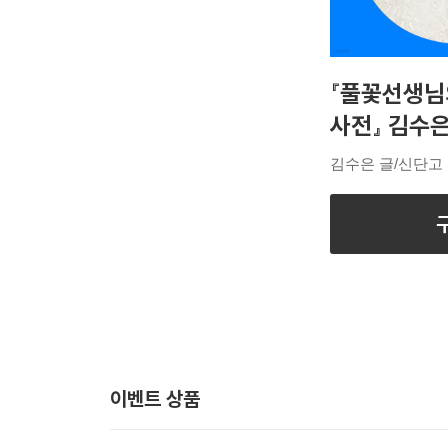
『풀꽃선생님
사전』 김수은
김수은 글/신단고
이벤트 상품