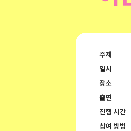
주제
일시
장소
출연
진행 시간
참여 방법