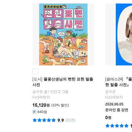
[도서]
풀꽃선생님의 뻔한 표현 탈출
[클래스24]
『풀
사전
현 탈출 사전』
김수은
글 /
신단고
그림
김수은
다산어린이
다산어린이
2026.06.05
15,120
원
10
%
온라인 줌 강연
840원
0
원
9.9
(
22
건)