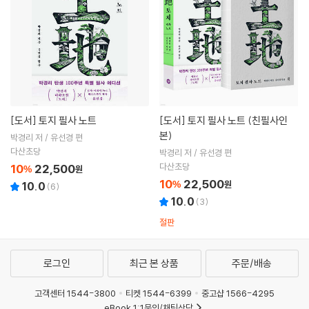
[도서]
토지 필사 노트
[도서]
토지 필사 노트 (친필사인
본)
박경리 저 / 유선경 편
다산초당
박경리 저 / 유선경 편
다산초당
10
22,500
%
원
10
22,500
%
원
10.0
(
6
)
10.0
(
3
)
절판
로그인
최근 본 상품
주문/배송
고객센터 1544-3800
티켓 1544-6399
중고샵 1566-4295
eBook 1:1문의/채팅상담