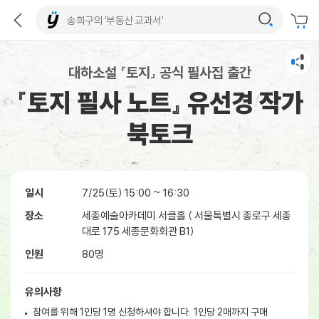
대하소설 『토지』 공식 필사집 출간
『토지 필사 노트』 유선경 작가
북토크
일시
7/25(토) 15:00 ~ 16:30
장소
세종예술아카데미 서클홀 ( 서울특별시 종로구 세종
대로 175 세종문화회관 B1)
인원
80명
유의사항
참여를 위해 1인당 1명 신청하셔야 합니다. 1인당 2매까지 구매