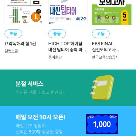
초등
중등
고등
요약독해의 힘 1권
HIGH TOP 하이탑
EBS FINAL
내신 탑티어 중학 과학
실전모의고사
길벗스쿨
2-2 (2026년)
수학영역 (2026년)
동아출판
한국교육방송공사