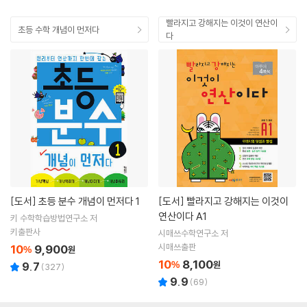
빨라지고 강해지는 이것이 연산이
초등 수학 개념이 먼저다
다
[도서]
초등 분수 개념이 먼저다 1
[도서]
빨라지고 강해지는 이것이
연산이다 A1
키 수학학습방법연구소 저
키출판사
시매쓰수학연구소 저
시매쓰출판
10
9,900
%
원
10
8,100
%
원
9.7
(
327
)
9.9
(
69
)