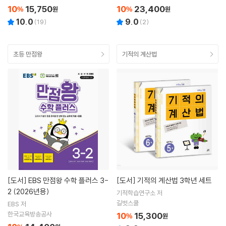
10
15,750
10
23,400
%
원
%
원
10.0
9.0
(
19
)
(
2
)
초등 만점왕
기적의 계산법
[도서]
EBS 만점왕 수학 플러스 3-
[도서]
기적의 계산법 3학년 세트
2 (2026년용)
기적학습연구소 저
길벗스쿨
EBS 저
한국교육방송공사
10
15,300
%
원