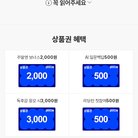
꼭 읽어주세요
상품권 혜택
주말엔 보너스
2,000원
AI 일문백답
500원
독후감 응모 시
3,000원
리딩런 첫참여
500원