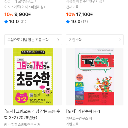
징검다리 교육연구소 저
최용준,해법수학연구회 공저
이지스에듀(이지스퍼블리싱)
천재교육
10
9,900
10
17,100
%
원
%
원
10.0
10.0
(
31
)
(
17
)
그림으로 개념 잡는 초등 수학
기탄수학
[도서]
그림으로 개념 잡는 초등 수
[도서]
기탄수학 H-1
학 3-2 (2026년용)
기탄교육연구소 저
기탄교육
키 수학학습방법연구소 저