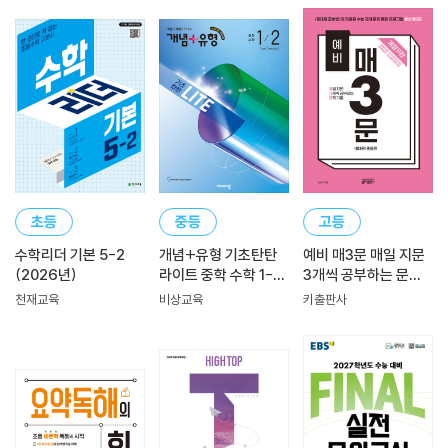
초등
중등
고등
수학리더 기본 5-2
개념+유형 기초탄탄
예비 매3문 매일 지문
(2026년)
라이트 중학 수학 1-2
3개씩 공부하는 문학
(2026년)
기출
천재교육
비상교육
키출판사