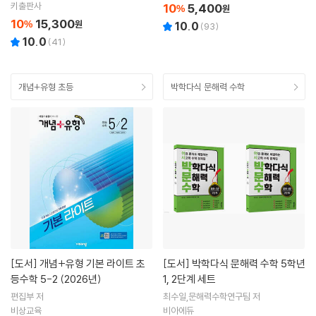
키출판사
10
5,400
%
원
10
15,300
%
원
10.0
(
93
)
10.0
(
41
)
개념+유형 초등
박학다식 문해력 수학
[도서]
개념+유형 기본 라이트 초
[도서]
박학다식 문해력 수학 5학년
등수학 5-2 (2026년)
1, 2단계 세트
편집부 저
최수일,문해력수학연구팀 저
비상교육
비아에듀