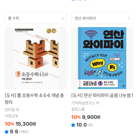
뽐 수학
연산 와이파이
[도서]
뽐 초등수학 4·5·6 개념 총
[도서]
연산 와이파이 곱셈 나눗셈 1
정리
기적학습연구소 저
길벗스쿨
전미정 저
이젠교육
10
9,900
%
원
10
15,300
%
원
10.0
(
8
)
9.9
(
186
)