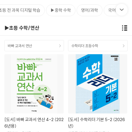
초등 전 과목 디지털 학습
▶중학 수학
영어/과학
국어/기타
▶초등 수학/연산
바빠 교과서 연산
수학리더 초등수학
[도서]
바빠 교과서 연산 4-2 (202
[도서]
수학리더 기본 5-2 (2026
6년용)
년)