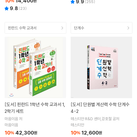
10
14,400
%
원
9.9
(
255
)
9.8
(
23
)
핀란드 수학 교과서
단계수
[도서]
핀란드 1학년 수학 교과서 1,
[도서]
단원별 계산력 수학 단계수
2학기 세트
4-2
마음이음 저
매스티안 R&D 센터,강호철 공저
마음이음
매스티안
10
42,300
10
12,600
%
원
%
원