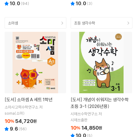
10.0
10.0
(
94
)
(
3
)
소마셈
초등 생각수학
[도서]
소마셈 A 세트 1학년
[도서]
개념이 쉬워지는 생각수학
초등 3-1 (2026년용)
소마사고력수학연구소 저
soma(소마)
시매쓰수학연구소 저
시매쓰출판
10
54,720
%
원
10
14,850
%
원
9.6
(
56
)
10.0
(
5
)