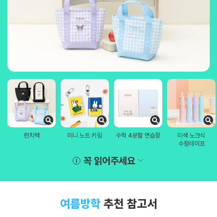
런치백
미니 노트 키링
수학 4분할 연습장
미색 노크식
수정테이프
꼭 읽어주세요
여름방학
추천 참고서