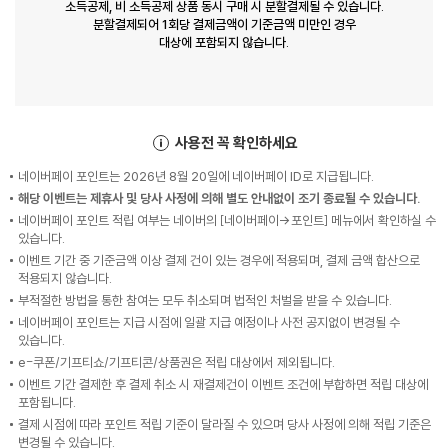
소득공제, 비 소득공제 상품 동시 구매 시 분할결제될 수 있습니다.
분할결제되어 1회당 결제금액이 기준금액 미만인 경우
대상에 포함되지 않습니다.
사용전 꼭 확인하세요
네이버페이 포인트는 2026년 8월 20일에 네이버페이 ID로 지급됩니다.
해당 이벤트는 제휴사 및 당사 사정에 의해 별도 안내없이 조기 종료될 수 있습니다.
네이버페이 포인트 적립 여부는 네이버의 [네이버페이→포인트] 메뉴에서 확인하실 수
있습니다.
이벤트 기간 중 기준금액 이상 결제 건이 있는 경우에 적용되며, 결제 금액 합산으로
적용되지 않습니다.
부적절한 방법을 통한 참여는 모두 취소되며 법적인 처벌을 받을 수 있습니다.
네이버페이 포인트는 지급 시점에 일괄 지급 예정이나 사전 공지없이 변경될 수
있습니다.
e-쿠폰/기프티쇼/기프티콘/상품권은 적립 대상에서 제외됩니다.
이벤트 기간 결제한 후 결제 취소 시 재결제건이 이벤트 조건에 부합하면 적립 대상에
포함됩니다.
결제 시점에 따라 포인트 적립 기준이 달라질 수 있으며 당사 사정에 의해 적립 기준은
변경될 수 있습니다.