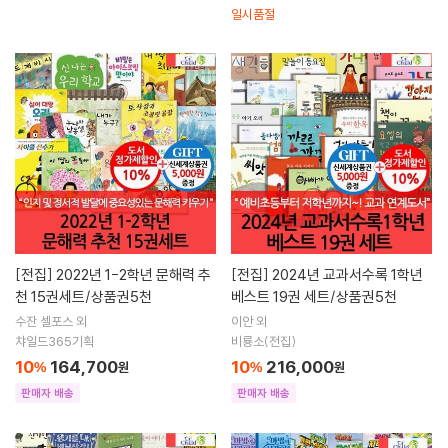
일시품절
[전집]
2022년 1-2학년 문해력 추
[전집]
2024년 교과서수록 1학년
천 15권세트/상품권5천
베스트 19권 세트/상품권5천
수잔 셀포스 외
이안 외
챠일드365기획
비룡소(전집)
10
164,700
10
216,000
%
원
%
원
판매자 배송
판매자 배송