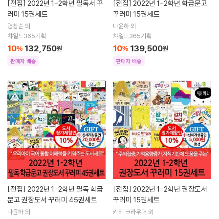
[전집]
2022년 1-2학년 필독서 꾸
[전집]
2022년 1-2학년 학급문고
러미 15권세트
꾸러미 15권세트
명창순 외
나윤하 외
챠일드365기획
챠일드365기획
10
132,750
10
139,500
%
원
%
원
판매자 배송
판매자 배송
[전집]
2022년 1-2학년 필독 학급
[전집]
2022년 1-2학년 권장도서
문고 권장도서 꾸러미 45권세트
꾸러미 15권세트
나윤하 외
키티 크라우더 외