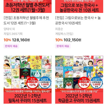
[전집]
초등저학년 월별주제 추천
[전집]
그림으로보는 한국사 + 놀
도서 12권 세트(1~3월)
공한국사 10권세트
양태석 외
최종순
챠일드365기획
계림북스(전집)
10
128,160
10
102,150
%
원
%
원
판매자 배송
판매자 배송