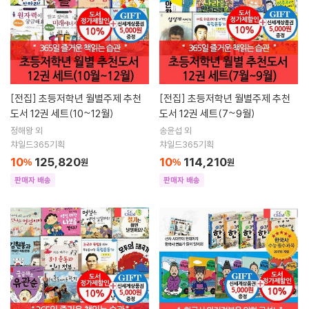
[전집]
초등저학년 월별주제 추천
[전집]
초등저학년 월별주제 추천
도서 12권 세트(10~12월)
도서 12권 세트(7~9월)
정해왕 외
송윤섭 외
챠일드365기획
챠일드365기획
10
125,820
10
114,210
%
원
%
원
판매자 배송
판매자 배송