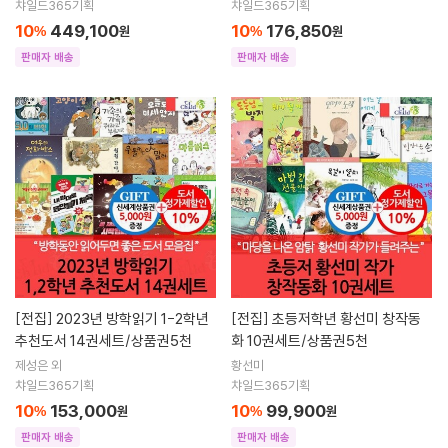
챠일드365기획
챠일드365기획
10
449,100
10
176,850
%
원
%
원
판매자 배송
판매자 배송
[전집]
2023년 방학읽기 1-2학년
[전집]
초등저학년 황선미 창작동
추천도서 14권세트/상품권5천
화 10권세트/상품권5천
제성은 외
황선미
챠일드365기획
챠일드365기획
10
153,000
10
99,900
%
원
%
원
판매자 배송
판매자 배송