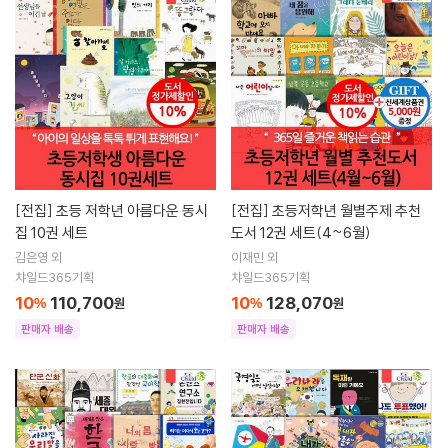
[전집]
초등 저학년 아름다운 동시
[전집]
초등저학년 월별주제 추천
집 10권 세트
도서 12권 세트(4~6월)
김은영 외
이재민 외
챠일드365기획
챠일드365기획
10
110,700
10
128,070
%
원
%
원
판매자 배송
판매자 배송