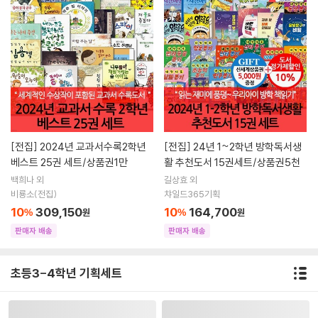
[전집]
2024년 교과서수록2학년
[전집]
24년 1~2학년 방학독서생
베스트 25권 세트/상품권1만
활 추천도서 15권세트/상품권5천
백희나 외
길상효 외
비룡소(전집)
챠일드365기획
10
309,150
10
164,700
%
원
%
원
판매자 배송
판매자 배송
초등3-4학년 기획세트