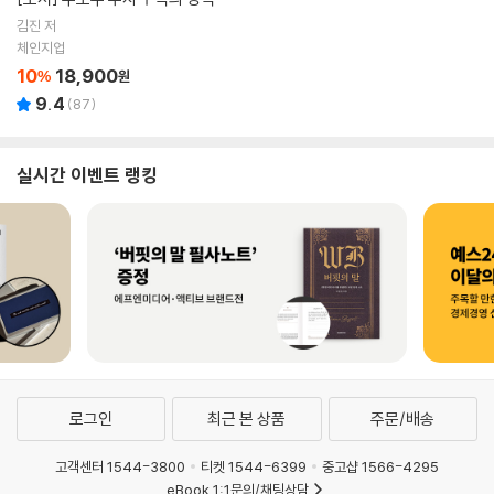
김진 저
체인지업
10
18,900
%
원
9.4
(
87
)
실시간 이벤트 랭킹
로그인
최근 본 상품
주문/배송
고객센터 1544-3800
티켓 1544-6399
중고샵 1566-4295
eBook 1:1문의/채팅상담