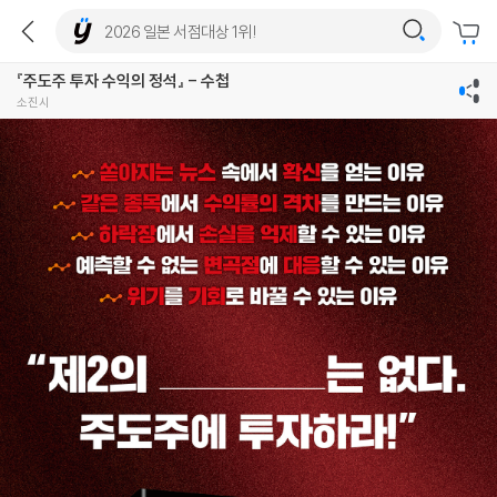
『주도주 투자 수익의 정석』 - 수첩
소진시