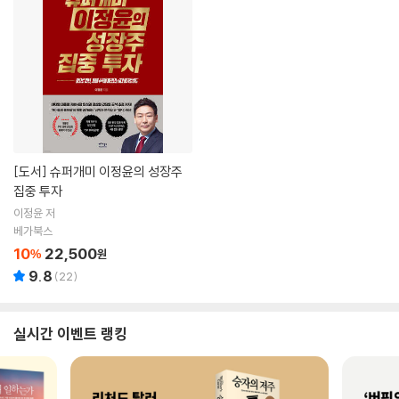
[도서]
슈퍼개미 이정윤의 성장주
집중 투자
이정윤 저
베가북스
10
22,500
%
원
9.8
(
22
)
실시간 이벤트 랭킹