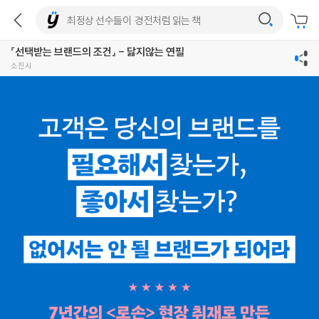
『선택받는 브랜드의 조건』 - 닳지않는 연필
소진시