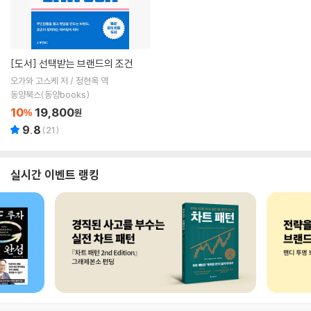
[도서]
선택받는 브랜드의 조건
오가와 고스케 저 / 정현옥 역
동양북스(동양books)
10
19,800
%
원
9.8
(
21
)
실시간 이벤트 랭킹