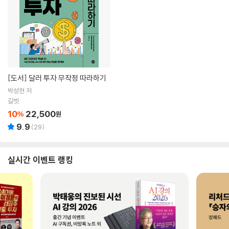
[도서]
달러 투자 무작정 따라하기
박성현 저
길벗
10
22,500
%
원
9.9
(
29
)
실시간 이벤트 랭킹