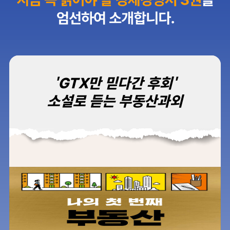
'GTX만 믿다간 후회'
소설로 듣는 부동산과외