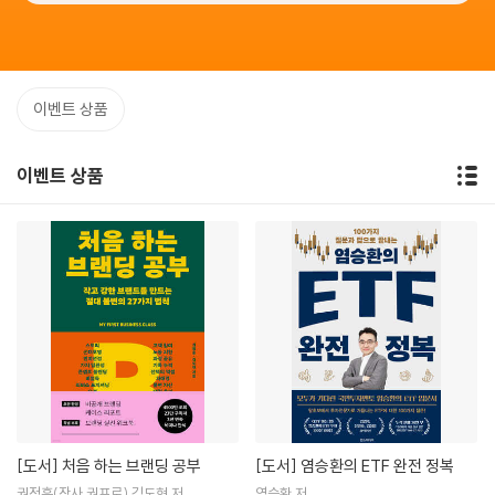
이벤트 상품
이벤트 상품
[도서]
처음 하는 브랜딩 공부
[도서]
염승환의 ETF 완전 정복
권정훈(장사 권프로),김도현 저
염승환 저