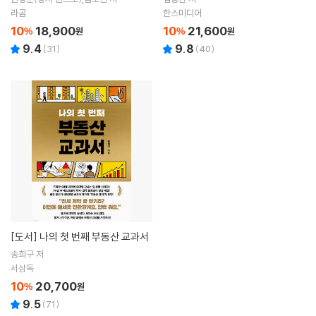
라곰
한스미디어
10
18,900
10
21,600
%
원
%
원
9.4
9.8
(
31
)
(
40
)
[도서]
나의 첫 번째 부동산 교과서
송희구 저
서삼독
10
20,700
%
원
9.5
(
71
)