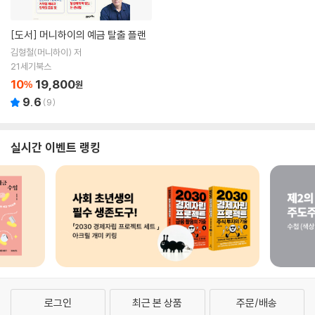
[도서]
머니하이의 예금 탈출 플랜
김형철(머니하이) 저
21세기북스
10
19,800
%
원
9.6
(
9
)
실시간 이벤트 랭킹
로그인
최근 본 상품
주문/배송