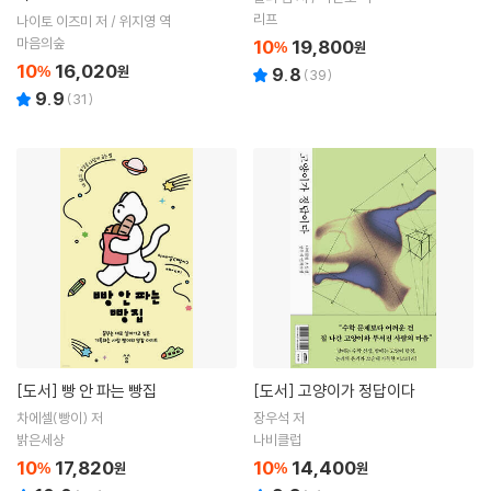
리프
나이토 이즈미 저 / 위지영 역
마음의숲
10
19,800
%
원
10
16,020
%
원
9.8
(
39
)
9.9
(
31
)
[도서]
빵 안 파는 빵집
[도서]
고양이가 정답이다
차에셀(빵이) 저
장우석 저
밝은세상
나비클럽
10
17,820
10
14,400
%
원
%
원