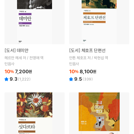
[도서]
데미안
[도서]
체호프 단편선
헤르만 헤세 저 / 전영애 역
안톤 체호프 저 / 박현섭 역
민음사
민음사
10
7,200
10
8,100
%
원
%
원
9.3
9.5
(
1,222
)
(
339
)