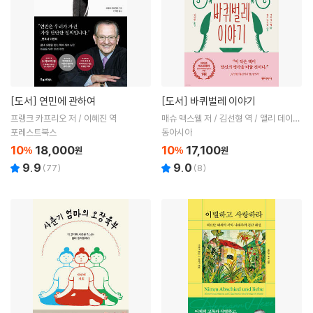
[도서]
연민에 관하여
[도서]
바퀴벌레 이야기
프랭크 카프리오 저 / 이혜진 역
매슈 맥스웰 저 / 김선형 역 / 앨리 데이글
그림
포레스트북스
동아시아
10
18,000
10
17,100
%
원
%
원
9.9
9.0
(
77
)
(
8
)