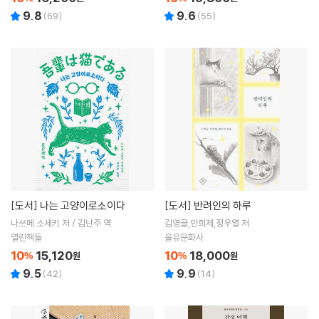
9.8
9.6
(
69
)
(
55
)
[도서]
나는 고양이로소이다
[도서]
반려인의 하루
나쓰메 소세키 저 / 김난주 역
김영글,안희제,정우열 저
열린책들
을유문화사
10
15,120
10
18,000
%
원
%
원
9.5
9.9
(
42
)
(
14
)