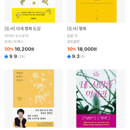
[도서]
미세 행복 도감
[도서]
행복
썩어라 수시생 저
법륜 저
포레스트북스
정토출판
10
16,200
10
18,000
%
원
%
원
9.9
9.3
(
28
)
(
9
)