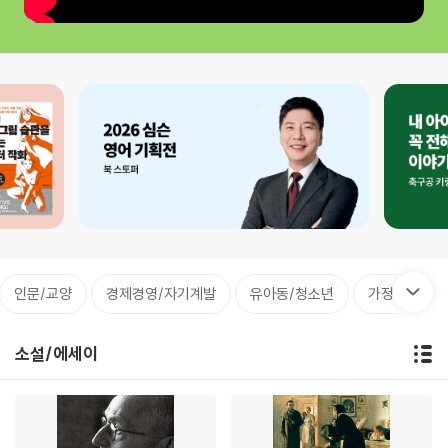
인문/교양
경제경영/자기계발
유아동/청소년
가정/취미/실
소설/에세이