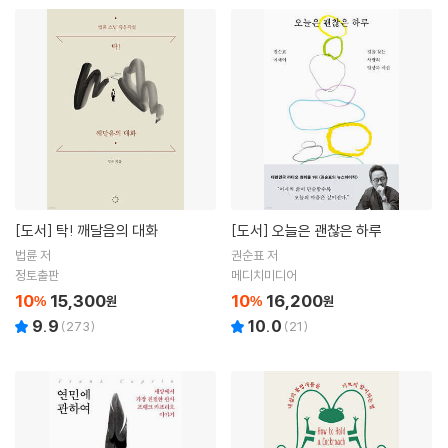
[도서]
탁! 깨달음의 대화
[도서]
오늘은 괜찮은 하루
법륜 저
권순표 저
정토출판
메디치미디어
10
15,300
10
16,200
%
원
%
원
9.9
10.0
(
273
)
(
21
)