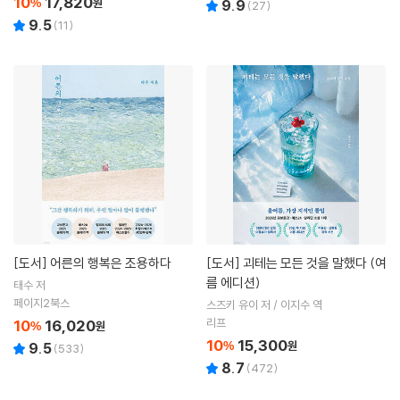
10
17,820
%
원
9.9
(
27
)
9.5
(
11
)
[도서]
어른의 행복은 조용하다
[도서]
괴테는 모든 것을 말했다 (여
름 에디션)
태수 저
페이지2북스
스즈키 유이 저 / 이지수 역
리프
10
16,020
%
원
10
15,300
%
원
9.5
(
533
)
8.7
(
472
)