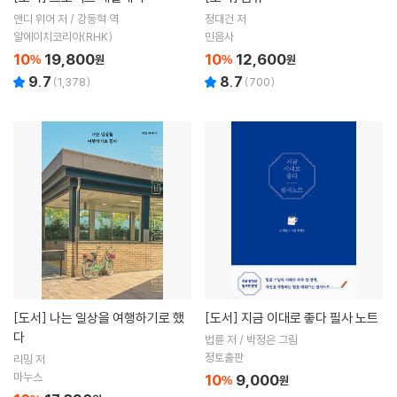
앤디 위어 저 / 강동혁 역
정대건 저
알에이치코리아(RHK)
민음사
10
19,800
10
12,600
%
원
%
원
9.7
8.7
(
1,378
)
(
700
)
[도서]
나는 일상을 여행하기로 했
[도서]
지금 이대로 좋다 필사 노트
다
법륜 저 / 박정은 그림
정토출판
리밍 저
마누스
10
9,000
%
원