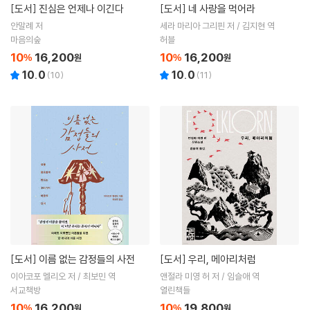
[도서]
진심은 언제나 이긴다
[도서]
네 사랑을 먹어라
안말례 저
세라 마리아 그리핀 저 / 김지현 역
마음의숲
허블
10
16,200
10
16,200
%
원
%
원
10.0
10.0
(
10
)
(
11
)
[도서]
이름 없는 감정들의 사전
[도서]
우리, 메아리처럼
이아코포 멜리오 저 / 최보민 역
앤절라 미영 허 저 / 임슬애 역
서교책방
열린책들
10
16,200
10
19,800
%
원
%
원