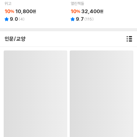
위고
열린책들
10
10,800
10
32,400
%
원
%
원
9.0
9.7
(
4
)
(
115
)
인문/교양