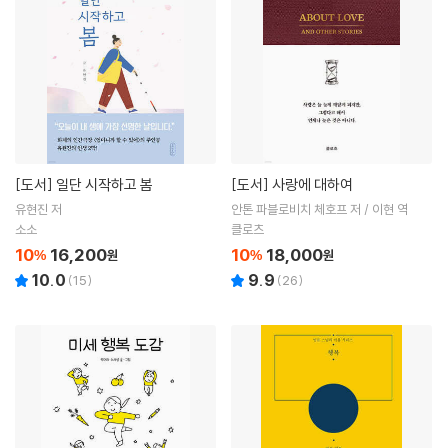
[도서]
일단 시작하고 봄
[도서]
사랑에 대하여
유현진 저
안톤 파블로비치 체호프 저 / 이현 역
소소
클로츠
10
16,200
10
18,000
%
원
%
원
10.0
9.9
(
15
)
(
26
)