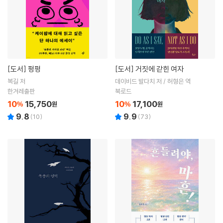
[도서]
펑펑
[도서]
거짓에 갇힌 여자
복길 저
데이비드 발다치 저 / 허형은 역
한겨레출판
북로드
10
15,750
10
17,100
%
원
%
원
9.8
9.9
(
10
)
(
73
)