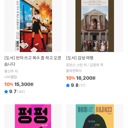
[도서]
반차 쓰고 복수 좀 하고 오겠
[도서]
감성 여행
습니다
로런스 스턴 저 / 김정희 역
을유문화사
홍선주 저
나비클럽
10
16,200
%
원
10
15,300
%
원
9.8
(
11
)
9.7
(
40
)