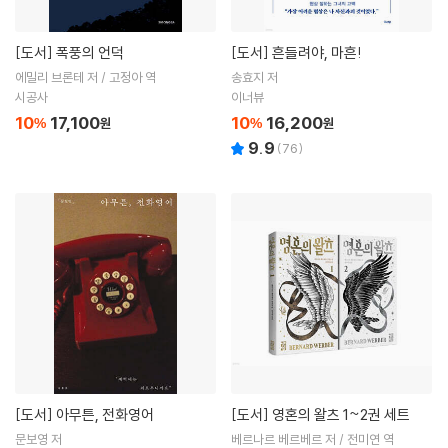
[도서]
폭풍의 언덕
[도서]
흔들려야, 마흔!
에밀리 브론테 저 / 고정아 역
송효지 저
시공사
이너뷰
10
17,100
10
16,200
%
원
%
원
9.9
(
76
)
[도서]
아무튼, 전화영어
[도서]
영혼의 왈츠 1~2권 세트
문보영 저
베르나르 베르베르 저 / 전미연 역