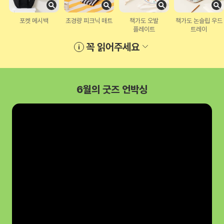
포켓 메시백
초경량 피크닉 매트
책가도 오발
책가도 논슬립 우드
플레이트
트레이
꼭 읽어주세요
6월의 굿즈 언박싱