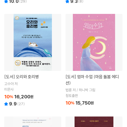
10.0
9.3
(
29
)
(
8
)
[도서]
오리와 호리병
[도서]
엄마 수업 (마음 돌봄 에디
션)
고수아 저
미문사
법륜 저 / 하니박 그림
정토출판
10
16,200
%
원
10
15,750
%
원
9.9
(
27
)