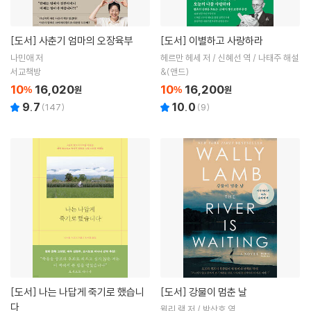
[도서]
사춘기 엄마의 오장육부
[도서]
이별하고 사랑하라
나민애 저
헤르만 헤세 저 / 신혜선 역 / 나태주 해설
서교책방
&(앤드)
10
16,020
10
16,200
%
원
%
원
9.7
10.0
(
147
)
(
9
)
[도서]
나는 나답게 죽기로 했습니
[도서]
강물이 멈춘 날
다
윌리 램 저 / 박산호 역