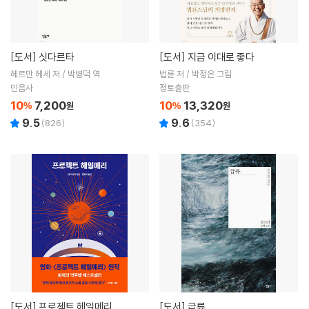
[도서]
싯다르타
[도서]
지금 이대로 좋다
헤르만 헤세 저 / 박병덕 역
법륜 저 / 박정은 그림
민음사
정토출판
10
7,200
10
13,320
%
원
%
원
9.5
9.6
(
826
)
(
354
)
[도서]
프로젝트 헤일메리
[도서]
급류