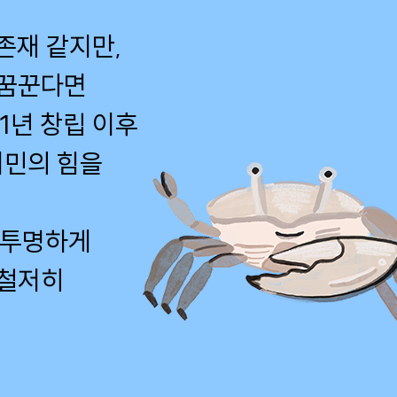
존재 같지만,
 꿈꾼다면
1년 창립 이후
시민의 힘을
 투명하게
 철저히