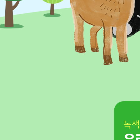
녹색
 문제를
우