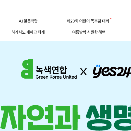
AI 일문백답
제23회 어린이 독후감 대회
히가시노 게이고 타계
여름방학 시원한 혜택