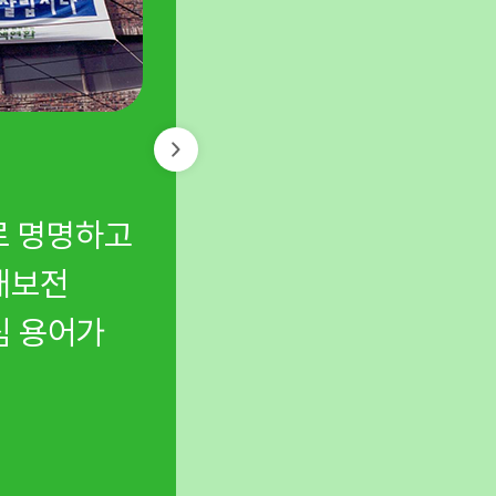
백두대간 보호법의 기
로 명명하고
국내 최초 백두대간 
태보전
산줄기의 실태를 세상에
심 용어가
관한 법률’ 제정과 보
만들었습니다.
보호지역의 새로운 기