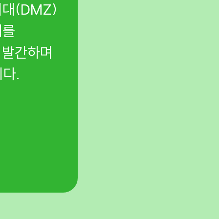
대(DMZ)
문경 봉암사 사찰림과
치를
지정에 함께하고 민북
을 발간하며
제안했습니다.
다.
설악산 케이블카 사업
설악산 케이블카 저지
부결을 이끌었고, 지금
지킵니다.