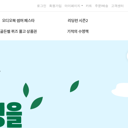
로그인
회원가입
마이페이지
카트
주문/배송
고객센터
오디오북 썸머 페스타
리딩런 시즌2
골든벨 퀴즈 풀고 상품권
기적의 수영책