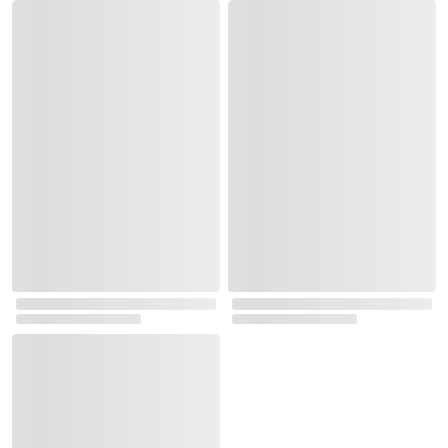
로그인
최근 본 상품
주문/배송
고객센터 1544-3800
티켓 1544-6399
중고샵 1566-4295
eBook 1:1문의/채팅상담
예스이십사(주) 사업자 정보
이용약관
개인정보처리방침
청소년보호정책