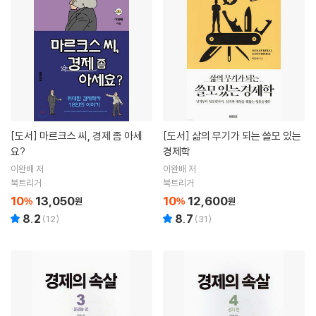
[도서]
마르크스 씨, 경제 좀 아세
[도서]
삶의 무기가 되는 쓸모 있는
요?
경제학
이완배 저
이완배 저
북트리거
북트리거
10
13,050
10
12,600
%
원
%
원
8.2
8.7
(
12
)
(
31
)