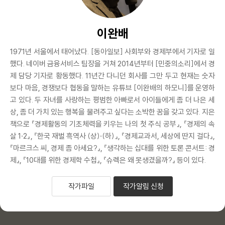
이완배
1971년 서울에서 태어났다. [동아일보] 사회부와 경제부에서 기자로 일
했다. 네이버 금융서비스 팀장을 거쳐 2014년부터 [민중의소리]에서 경
제 담당 기자로 황동했다. 11년간 다니던 회사를 그만 두고 현재는 숫자
보다 마음, 경쟁보다 협동을 말하는 유튜브 [이완배의 하모니]를 운영하
고 있다. 두 자녀를 사랑하는 평범한 아빠로서 아이들에게 좀 더 나은 세
상, 좀 더 가치 있는 행복을 물려주고 싶다는 소박한 꿈을 갖고 있다. 지은
책으로 『경제활동의 기초체력을 키우는 나의 첫 주식 공부』, 『경제의 속
살 1·2』, 『한국 재벌 흑역사 (상)·(하)』, 『경제교과서, 세상에 딴지 걸다』,
『마르크스 씨, 경제 좀 아세요?』, 『생각하는 십대를 위한 토론 콘서트: 경
제』, 『10대를 위한 경제학 수첩』, 『슈렉은 왜 못생겼을까?』 등이 있다.
작가파일
작가알림 신청