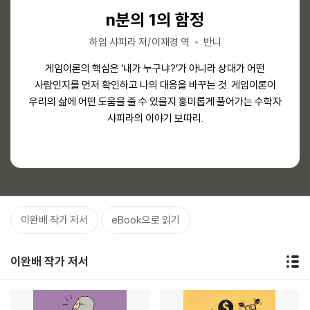
신성한 경제학의 시대
헬렌을 위한 경제학
n분의 1의 함정
n분의 1의 함정
결핍의 경제학
작은 자본론
공감의 시대
작은 자본론
센딜 멀레이너선,엘다 샤퍼 공저/이경식 역
야니스 바루파키스 저/정재윤 역
야니스 바루파키스 저/정재윤 역
프란스 드 발 저/최재천,안재하 공역
찰스 아이젠스타인 저/정준형 역
힐레어 벨록 저/이희재 역
하임 샤피라 저/이재경 역
하임 샤피라 저/이재경 역
교양인
내인생의책
반니
내인생의책
반니
알에이치코리아(RHK)
김영사
김영사
분산주의를 지지하는 입장에서 벨록의 당시 사상은 실로 경이롭다.
세계적 영장류 학자 프란스 드 발이 인류와 유전자의 99% 이상을
야니스 바루파키스가 10대의 딸에게 들려주듯 풀어놓는 이야기.
야니스 바루파키스가 10대의 딸에게 들려주듯 풀어놓는 이야기.
현대 사회가 직면한 빈곤에 대한 가장 큰 문제는 “빈곤에 대해
게임이론의 핵심은 ‘내가 누구냐?’가 아니라 상대가 어떤
게임이론의 핵심은 ‘내가 누구냐?’가 아니라 상대가 어떤
등가교환에 기반한 주류경제학의 뿌리부터 뒤흔드는
모르는 자들이 빈곤 문제를 해결하려 한다는 점”이라고 뤼트허르
시장에 종속되지도, 국가에 얽매이지도 않는 자유로운 시민들의
사람인지를 먼저 확인하고 나의 대응을 바꾸는 것. 게임이론이
사람인지를 먼저 확인하고 나의 대응을 바꾸는 것. 게임이론이
말투는 자상하지만 내용은 날카롭다. 당연하다고 생각했던
말투는 자상하지만 내용은 날카롭다. 당연하다고 생각했던
공유하는 침팬지 연구를 통해 ‘공감하는 인간’을 우리에게
아이젠스타인의 따뜻하고 상상력 풍부한 경제학 이야기.
우리의 삶에 어떤 도움을 줄 수 있을지 흥미롭게 풀어가는 수학자
우리의 삶에 어떤 도움을 줄 수 있을지 흥미롭게 풀어가는 수학자
분산된 사회, 그 아름다운 세상에 대한 희망을 발견할 수 있는 책.
자본주의 원리를 뿌리부터 부정하는 바루파키스의 통찰이 쉽고
자본주의 원리를 뿌리부터 부정하는 바루파키스의 통찰이 쉽고
알려준다. 시대의 지성 최재천 교수가 직접 이 책을 번역한 점도
브레흐만이 일갈한 바 있다. 우리는 정말 빈곤에 대해 진지하게
친절하게 전개돼 고맙기까지 하다.
친절하게 전개돼 고맙기까지 하다.
샤피라의 이야기 보따리.
샤피라의 이야기 보따리.
알아야 한다.
감사하다.
이완배 작가 저서
eBook으로 읽기
이완배 작가 저서