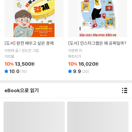
[도서]
완전 배우고 싶은 경제
[도서]
인스타그램은 왜 공짜일까?
이완배 글 / 권도언 그림
이완배 저
아르볼
북트리거
10
13,500
10
16,020
%
원
%
원
10.0
9.9
(
10
)
(
20
)
eBook으로 읽기