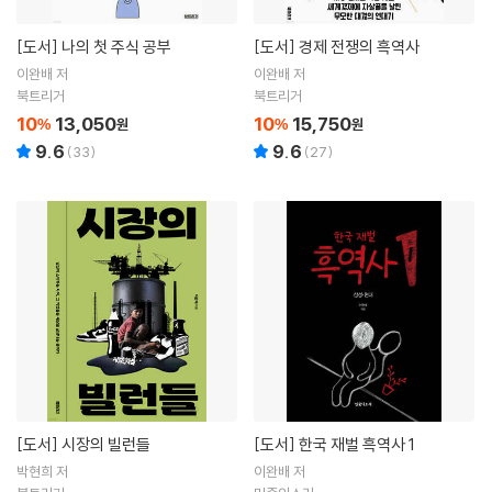
[도서]
나의 첫 주식 공부
[도서]
경제 전쟁의 흑역사
이완배 저
이완배 저
북트리거
북트리거
10
13,050
10
15,750
%
원
%
원
9.6
9.6
(
33
)
(
27
)
[도서]
시장의 빌런들
[도서]
한국 재벌 흑역사 1
박현희 저
이완배 저