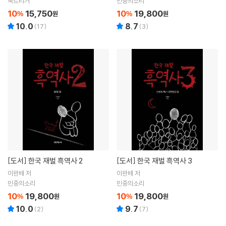
북트리거
민중의소리
10
15,750
10
19,800
%
원
%
원
10.0
8.7
(
17
)
(
3
)
[도서]
한국 재벌 흑역사 2
[도서]
한국 재벌 흑역사 3
이완배 저
이완배 저
민중의소리
민중의소리
10
19,800
10
19,800
%
원
%
원
10.0
9.7
(
2
)
(
7
)