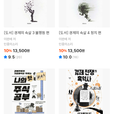
[도서]
경제의 속살 3 불평등 편
[도서]
경제의 속살 4 정치 편
이완배 저
이완배 저
민중의소리
민중의소리
10
13,500
10
13,500
%
원
%
원
9.5
10.0
(
20
)
(
16
)