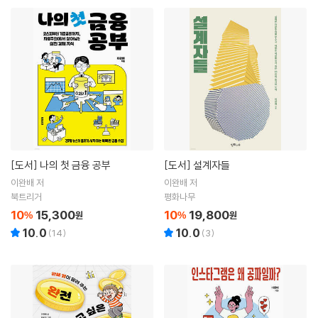
[도서]
나의 첫 금융 공부
[도서]
설계자들
이완배 저
이완배 저
북트리거
평화나무
10
15,300
10
19,800
%
원
%
원
10.0
10.0
(
14
)
(
3
)