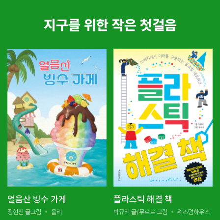
지구를 위한 작은 첫걸음
얼음산 빙수 가게
플라스틱 해결 책
정현진 글그림
올리
박규리 글/무르르 그림
위즈덤하우스