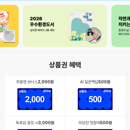
상품권 혜택
주말엔 보너스
2,000원
AI 일문백답
500원
독후감 응모 시
3,000원
리딩런 첫참여
500원