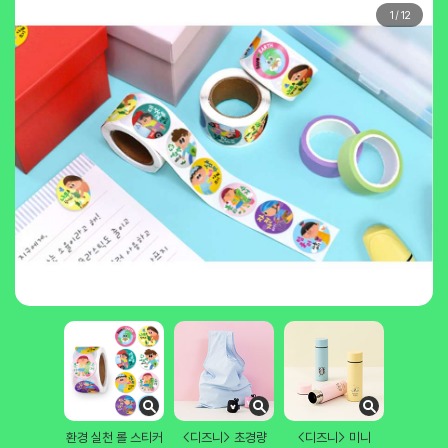
1
/
12
환경 실천 롤 스티커
<디즈니> 초경량
<디즈니> 미니