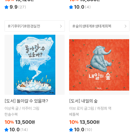
9.9
10.0
(
27
)
(
4
)
#기후위기#환경실천
#숲의생태계#생태계회복
[도서]
돌아갈 수 있을까?
[도서]
내일의 숲
이상옥 글 / 이주미 그림
이브 로지 글그림 / 하정희 역
한솔수북
베틀북
10
13,500
10
13,500
%
원
%
원
10.0
10.0
(
14
)
(
10
)