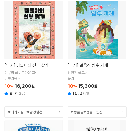
[도서]
펭돌이의 신부 찾기
[도서]
얼음산 빙수 가게
이루리 글 / 고마운 그림
정현진 글그림
이루리북스
올리
10
16,200
10
15,300
%
원
%
원
9.7
10.0
(
25
)
(
79
)
#에너지절약#환경실천
#동물권#생물다양성