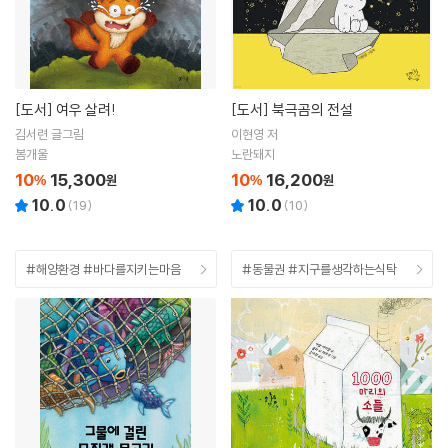
[도서]
여우 살려!
[도서]
북극곰의 전설
김서련 글그림
이현영 저
봄개울
노란돼지
10
15,300
10
16,200
%
원
%
원
10.0
10.0
(
19
)
(
10
)
#해양환경 #바다를지키는마음
#동물권 #지구를생각하는식탁