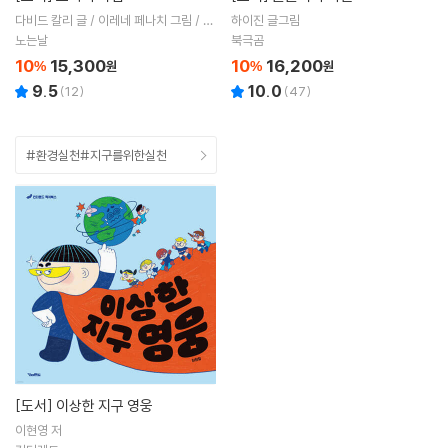
다비드 칼리 글 / 이레네 페나치 그림 / 양
하이진 글그림
혜경 역
노는날
북극곰
10
15,300
10
16,200
%
원
%
원
9.5
10.0
(
12
)
(
47
)
#환경실천#지구를위한실천
[도서]
이상한 지구 영웅
이현영 저