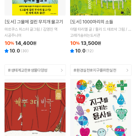
[도서]
그물에 걸린 무지개 물고기
[도서]
1000마리의 소들
마르쿠스 피스터 글그림 / 김영진 역
아델 타리엘 글 / 쥘리 드 테르삭 그림 / 김
주영 역
시공주니어
고래가숨쉬는도서관
10
14,400
10
13,500
%
원
%
원
10.0
10.0
(
30
)
(
12
)
#생태계교란#생물다양성
#환경실천#지구를위한실천