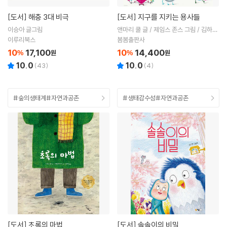
[도서]
해충 3대 비극
[도서]
지구를 지키는 용사들
이승아 글그림
앤마리 쿨 글 / 제임스 존스 그림 / 김하늬
역
이루리북스
봄봄출판사
10
17,100
10
14,400
%
원
%
원
10.0
10.0
(
43
)
(
4
)
#숲의생태계#자연과공존
#생태감수성#자연과공존
[도서]
초록의 마법
[도서]
솔솔이의 비밀