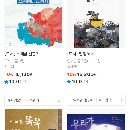
[도서]
스페샬 선풍기
[도서]
멀쩡하네
오세나 글그림
임서경 글 / 윤미숙 그림
달그림
봄개울
10
15,120
10
15,300
%
원
%
원
10.0
10.0
(
11
)
(
14
)
#환경오염#기후위기
#멸종위기동물#생물다양성