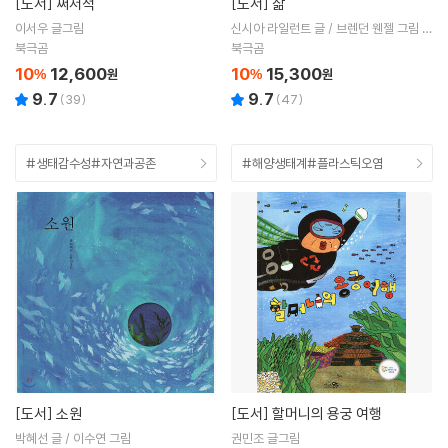
[도서]
쩌저적
[도서]
삶
이서우 글그림
신시아 라일런트 글 / 브렌던 웬젤 그림 /
이순영 역
북극곰
북극곰
10
12,600
10
15,300
%
원
%
원
9.7
9.7
(
39
)
(
47
)
#생태감수성#자연과공존
#해양생태계#플라스틱오염
[도서]
소원
[도서]
할머니의 용궁 여행
박혜선 글 / 이수연 그림
권민조 글그림