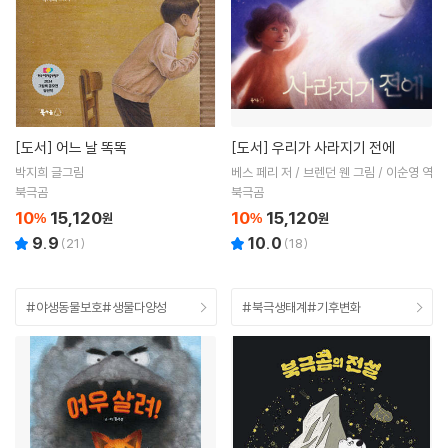
[도서]
어느 날 똑똑
[도서]
우리가 사라지기 전에
박지희 글그림
베스 페리 저 / 브렌던 웬 그림 / 이순영 역
북극곰
북극곰
10
15,120
10
15,120
%
원
%
원
9.9
10.0
(
21
)
(
18
)
#야생동물보호#생물다양성
#북극생태계#기후변화