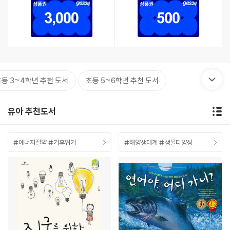
초등 3~4학년 추천 도서
초등 5~6학년 추천 도서
유아 추천도서
#에너지절약 #기후위기
#해양생태계 #생물다양성