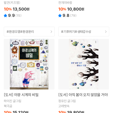
발견(키즈엠)
천개의바람
10
13,500
10
10,800
%
원
%
원
9.9
9.8
(
15
)
(
79
)
#환경오염#환경윤리
#기후위기#생태감수성
[도서]
야광 시계의 비밀
[도서]
아직 봄이 오지 않았을 거야
하이진 글그림
정유진 글그림
북극곰
고래뱃속
10
15,120
10
19,800
%
원
%
원