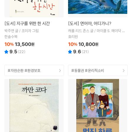
[도서]
지구를 위한 한 시간
[도서]
연어야, 어디가니?
박주연 글 / 조미자 그림
캐롤 리드 존스 글 / 마이클 S. 메이닥 그
림 / 강계식 역
한솔수북
효리원
10
13,500
10
10,800
%
원
%
원
9.5
9.6
(
22
)
(
21
)
#자원순환 #환경보호
#동물권 #윤리적소비