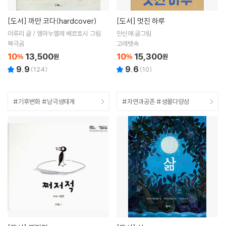
[도서]
까만 코다(hardcover)
[도서]
멋진 하루
이루리 글 / 엠마누엘레 베르토시 그림
안신애 글그림
북극곰
고래뱃속
10
13,500
10
15,300
%
원
%
원
9.9
9.6
(
124
)
(
10
)
#기후변화 #남극생태계
#자연과공존 #생물다양성