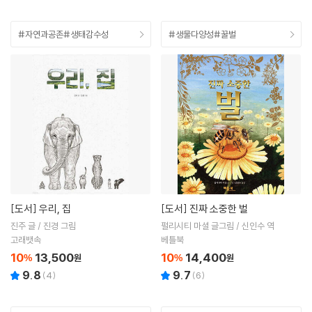
#자연과공존#생태감수성
#생물다양성#꿀벌
[도서]
우리, 집
[도서]
진짜 소중한 벌
진주 글 / 진경 그림
펄리시티 마셜 글그림 / 신인수 역
고래뱃속
베틀북
10
13,500
10
14,400
%
원
%
원
9.8
9.7
(
4
)
(
6
)