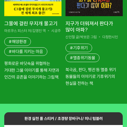
그물에 걸린 무지개 물고기
지구가 더워져서 판다가
많이 아파?
마르쿠스 피스터 저/김영진 역
시공주니어
신인철 글/박보은 그림
다정한시민
#해양환경
#기후위기
#바다를 지키는 마음
#멸종위기동물
평화로운 바닷속을 위협하는
북극곰, 판다, 펭귄 등 멸종 위기
거대한 그물 이야기를 통해 자연과
동물들의 이야기로 기후위기의
인간의 공존을 이야기하는 그림책.
현실을 전하는 책.
환경 실천 롤 스티커 / 초경량 장바구니/ 미니 텀블러