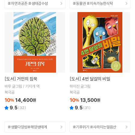
#자연과공존 #생태감수성
#동물권 #지속가능한식탁
[도서]
거인의 침묵
[도서]
4번 달걀의 비밀
바루 글그림 / 기지개 역
하이진 글그림
북극곰
북극곰
10
14,400
10
13,500
%
원
%
원
9.5
9.5
(
32
)
(
31
)
#생물다양성#해양생태계
#기후위기 #사라지는얼음산