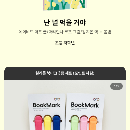
난 널 먹을 거야
데이비드 더프 글/마리안나 코포 그림/김지은 역
봄볕
초등 저학년
실리콘 북마크 3종 세트 (포인트 차감)
1
/
2