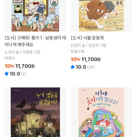
[도서]
구해줘! 홍쓰 1 : 남동생이 태
[도서]
식물 운동회
어나게 해주세요
신원미 글 / 강은옥 그림
한솔수북
노수미 글 / 서영경 그림
마루비
10
11,700
%
원
10
11,700
%
원
10.0
(
26
)
10.0
(
2
)