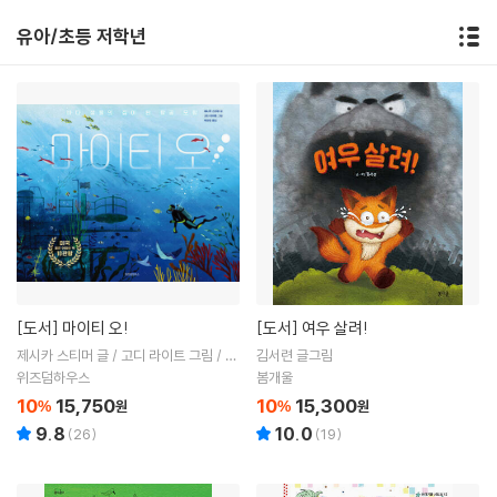
유아/초등 저학년
[도서]
마이티 오!
[도서]
여우 살려!
제시카 스티머 글 / 고디 라이트 그림 / 박
김서련 글그림
규리 역
위즈덤하우스
봄개울
10
15,750
10
15,300
%
원
%
원
9.8
10.0
(
26
)
(
19
)