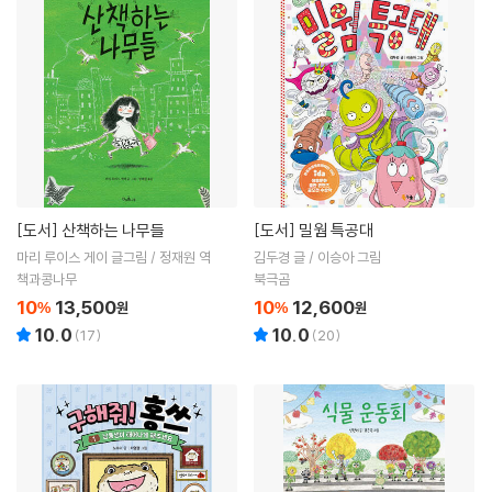
[도서]
산책하는 나무들
[도서]
밀웜 특공대
마리 루이스 게이 글그림 / 정재원 역
김두경 글 / 이승아 그림
책과콩나무
북극곰
10
13,500
10
12,600
%
원
%
원
10.0
10.0
(
17
)
(
20
)