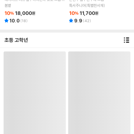
김지은 역
봄볕
특서주니어(특별한서재)
10
18,000
10
11,700
%
원
%
원
10.0
9.9
(
18
)
(
42
)
초등 고학년