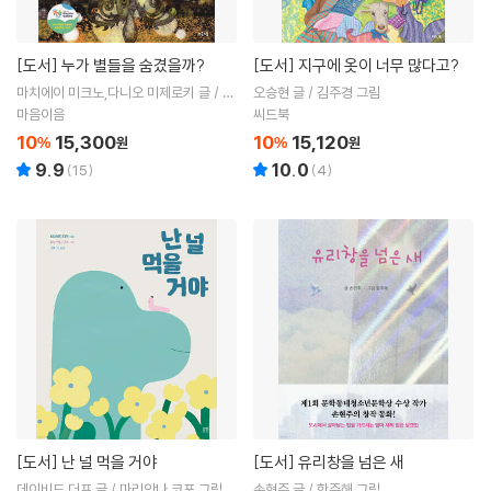
[도서]
누가 별들을 숨겼을까?
[도서]
지구에 옷이 너무 많다고?
마치에이 미크노,다니오 미제로키 글 / 발
오승현 글 / 김주경 그림
렌티나 고타르디 그림 / 이승수 역 / 장용
마음이음
씨드북
준 감수
10
15,300
10
15,120
%
원
%
원
9.9
10.0
(
15
)
(
4
)
[도서]
난 널 먹을 거야
[도서]
유리창을 넘은 새
데이비드 더프 글 / 마리안나 코포 그림 /
손현주 글 / 한주해 그림