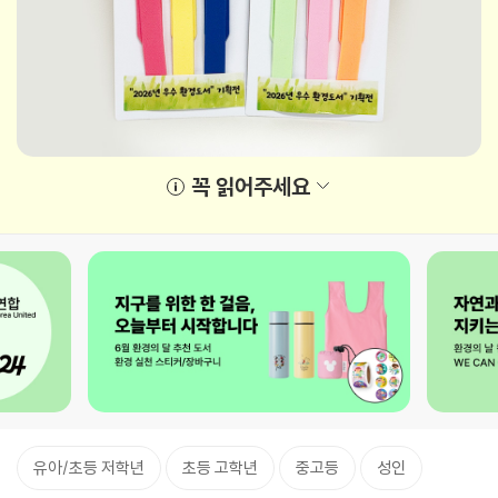
꼭 읽어주세요
유아/초등 저학년
초등 고학년
중고등
성인