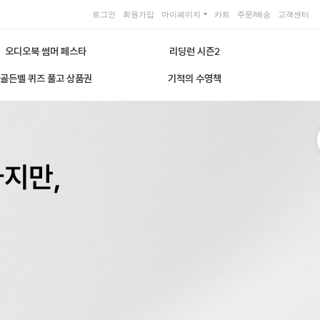
로그인
회원가입
마이페이지
카트
주문/배송
고객센터
오디오북 썸머 페스타
리딩런 시즌2
골든벨 퀴즈 풀고 상품권
기적의 수영책