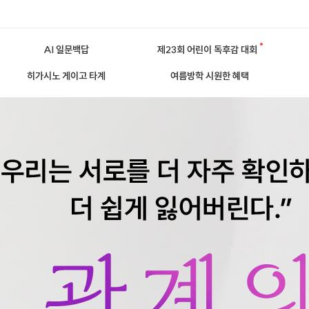
AI 일문백답
제23회 어린이 독후감 대회
히가시노 게이고 타계
여름방학 시원한 혜택