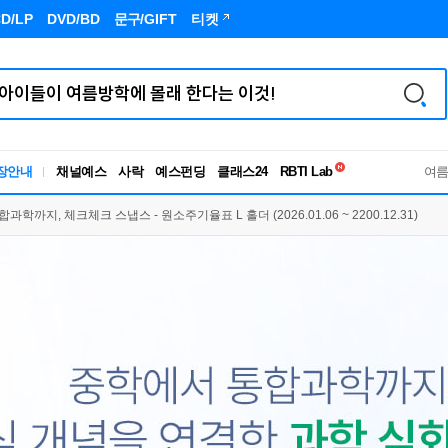
D/LP
DVD/BD
문구
/GIFT
티켓
독서유형검사
장안내
채널예스
사락
예스펀딩
클래스24
RBTI Lab
여
독서유형검사
학까지, 체크체크 스냅스 - 원소주기율표 L 홀더 (2026.01.06 ~ 2200.12.31)