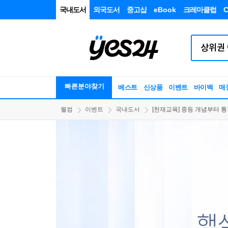
국내도서
외국도서
중고샵
eBook
크레마클럽
C
빠른분야찾기
베스트
신상품
이벤트
바이백
매
웰컴
이벤트
국내도서
[천재교육] 중등 개념부터 통합과