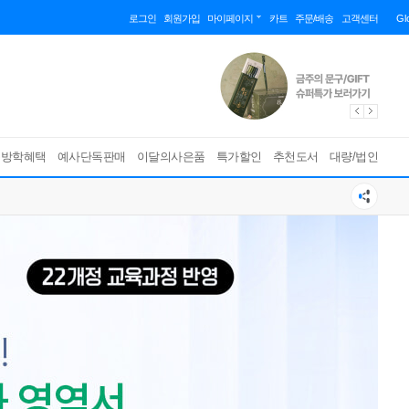
로그인
회원가입
마이페이지
카트
주문/배송
고객센터
Gl
름방학혜택
예사단독판매
이달의사은품
특가할인
추천도서
대량/법인