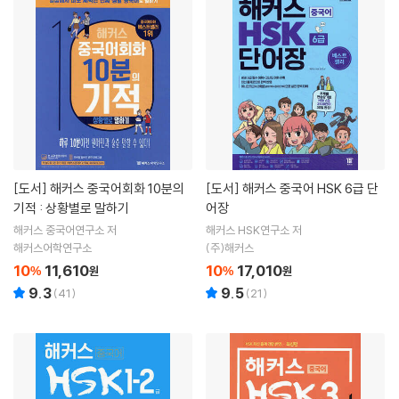
[도서]
해커스 중국어회화 10분의
[도서]
해커스 중국어 HSK 6급 단
기적 : 상황별로 말하기
어장
해커스 중국어연구소 저
해커스 HSK연구소 저
해커스어학연구소
(주)해커스
10
11,610
10
17,010
%
원
%
원
9.3
9.5
(
41
)
(
21
)