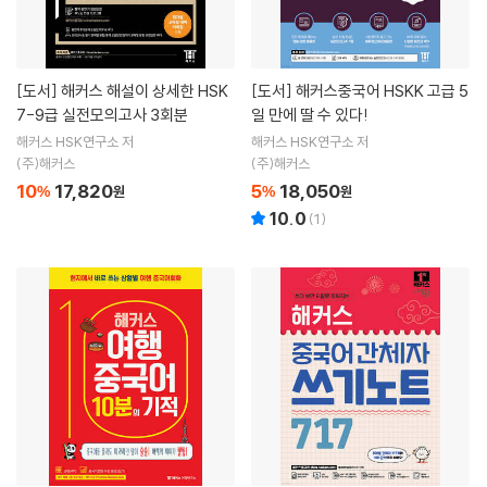
[도서]
해커스 해설이 상세한 HSK
[도서]
해커스중국어 HSKK 고급 5
7-9급 실전모의고사 3회분
일 만에 딸 수 있다!
해커스 HSK연구소 저
해커스 HSK연구소 저
(주)해커스
(주)해커스
10
17,820
5
18,050
%
원
%
원
10.0
(
1
)