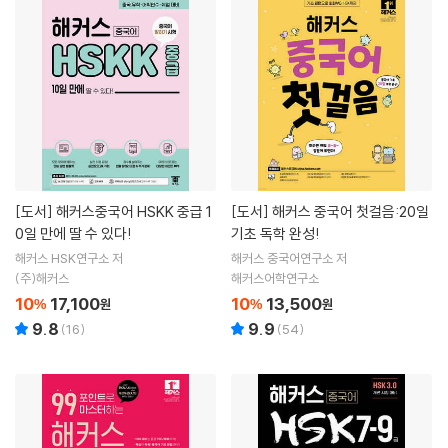
[도서]
해커스중국어 HSKK 중급 1
[도서]
해커스 중국어 첫걸음:20일
0일 만에 딸 수 있다!
기초 독학 완성!
해커스 HSK연구소 저
해커스 중국어연구소 저
(주)해커스
해커스어학연구소
10
17,100
10
13,500
%
원
%
원
9.8
9.9
(
16
)
(
54
)