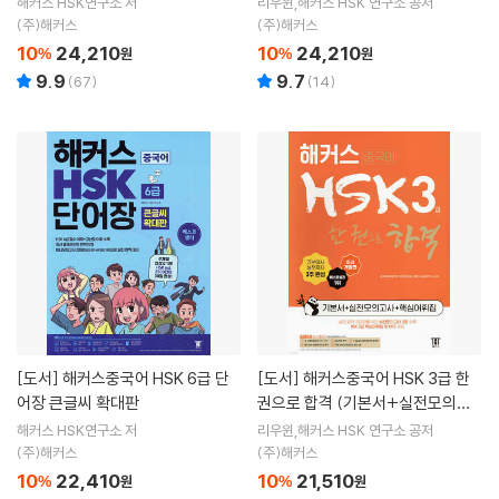
해커스 HSK연구소 저
리우윈,해커스 HSK 연구소 공저
(주)해커스
(주)해커스
10
24,210
10
24,210
%
원
%
원
9.9
9.7
(
67
)
(
14
)
[도서]
해커스중국어 HSK 6급 단
[도서]
해커스중국어 HSK 3급 한
어장 큰글씨 확대판
권으로 합격 (기본서+실전모의고
사+핵심어휘집)
해커스 HSK연구소 저
리우윈,해커스 HSK 연구소 공저
(주)해커스
(주)해커스
10
22,410
10
21,510
%
원
%
원