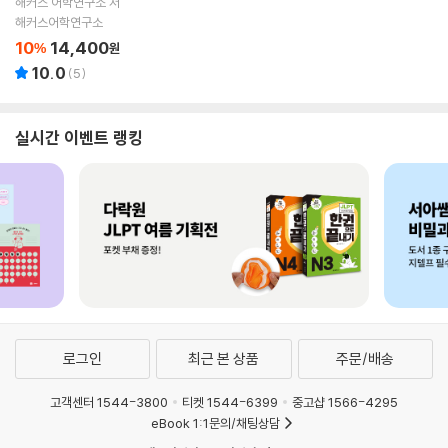
해커스 어학연구소 저
해커스어학연구소
10
14,400
%
원
10.0
(
5
)
실시간 이벤트 랭킹
로그인
최근 본 상품
주문/배송
고객센터 1544-3800
티켓 1544-6399
중고샵 1566-4295
eBook 1:1문의/채팅상담