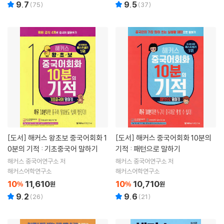
9.7
9.5
(
75
)
(
37
)
[도서]
해커스 왕초보 중국어회화 1
[도서]
해커스 중국어회화 10분의
0분의 기적 : 기초중국어 말하기
기적 : 패턴으로 말하기
해커스 중국어연구소 저
해커스 중국어연구소 저
해커스어학연구소
해커스어학연구소
10
11,610
10
10,710
%
원
%
원
9.2
9.6
(
26
)
(
21
)