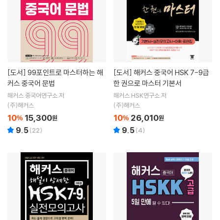
[도서]
99포인트로 마스터하는 해
[도서]
해커스 중국어 HSK 7-9급
커스 중국어 문법
한 권으로 마스터 기본서
해커스 중국어연구소 저
해커스 HSK연구소 저
(주)해커스
(주)해커스
10
15,300
10
26,010
%
원
%
원
9.5
9.5
(
22
)
(
4
)