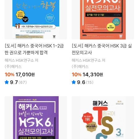
[도서]
해커스 중국어 HSK 1-2급
[도서]
해커스 중국어 HSK 3급 실
한 권으로 가뿐하게 합격
전모의고사
해커스 HSK연구소 저
해커스 HSK연구소 저
(주)해커스
(주)해커스
10
17,010
10
14,310
%
원
%
원
9.7
9.6
(
67
)
(
15
)