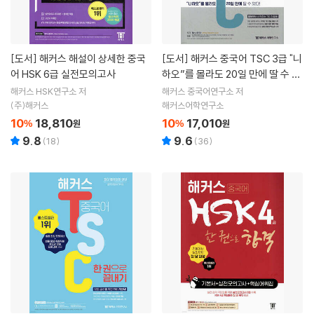
[도서]
해커스 해설이 상세한 중국
[도서]
해커스 중국어 TSC 3급 "니
어 HSK 6급 실전모의고사
하오”를 몰라도 20일 만에 딸 수 있
다!
해커스 HSK연구소 저
해커스 중국어연구소 저
(주)해커스
해커스어학연구소
10
18,810
10
17,010
%
원
%
원
9.8
9.6
(
18
)
(
36
)