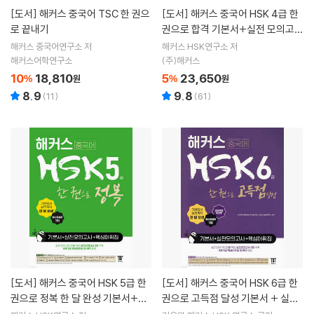
[도서]
해커스 중국어 TSC 한 권으
[도서]
해커스 중국어 HSK 4급 한
로 끝내기
권으로 합격 기본서+실전 모의고사
+핵심어휘집
해커스 중국어연구소 저
해커스 HSK연구소 저
해커스어학연구소
(주)해커스
10
18,810
5
23,650
%
원
%
원
8.9
9.8
(
11
)
(
61
)
[도서]
해커스 중국어 HSK 5급 한
[도서]
해커스 중국어 HSK 6급 한
권으로 정복 한 달 완성 기본서+실
권으로 고득점 달성 기본서 + 실전
전 모의고사+핵심 어휘집
모의고사 + 핵심어휘집