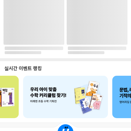
로그인
최근 본 상품
주문/배송
고객센터 1544-3800
티켓 1544-6399
중고샵 1566-4295
eBook 1:1문의/채팅상담
예스이십사(주) 사업자 정보
이용약관
개인정보처리방침
청소년보호정책
PC버전
회사소개
거래처관계자께
도서홍보
광고
Copyright © YES24 Corp. All Rights Reserved.
PYEVENTWEB4