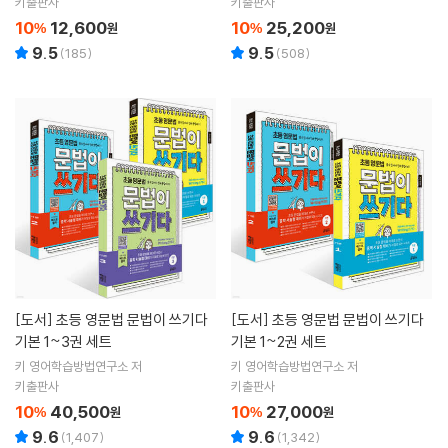
키출판사
키출판사
10
12,600
10
25,200
%
원
%
원
9.5
9.5
(
185
)
(
508
)
[도서]
초등 영문법 문법이 쓰기다
[도서]
초등 영문법 문법이 쓰기다
기본 1~3권 세트
기본 1~2권 세트
키 영어학습방법연구소 저
키 영어학습방법연구소 저
키출판사
키출판사
10
40,500
10
27,000
%
원
%
원
9.6
9.6
(
1,407
)
(
1,342
)