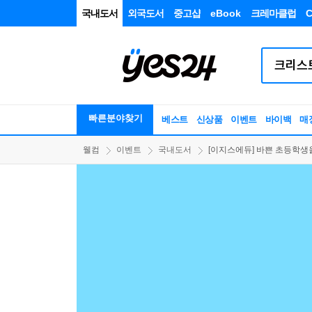
국내도서
외국도서
중고샵
eBook
크레마클럽
C
빠른분야찾기
베스트
신상품
이벤트
바이백
매
웰컴
이벤트
국내도서
[이지스에듀] 바쁜 초등학생을 위한