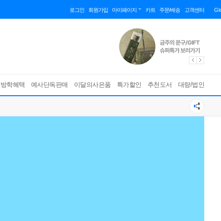
로그인
회원가입
마이페이지
카트
주문/배송
고객센터
Gl
름방학혜택
예사단독판매
이달의사은품
특가할인
추천도서
대량/법인