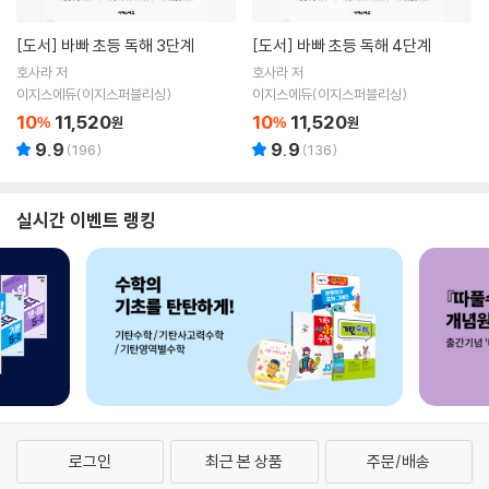
[도서]
바빠 초등 독해 3단계
[도서]
바빠 초등 독해 4단계
호사라 저
호사라 저
이지스에듀(이지스퍼블리싱)
이지스에듀(이지스퍼블리싱)
10
11,520
10
11,520
%
원
%
원
9.9
9.9
(
196
)
(
136
)
실시간 이벤트 랭킹
로그인
최근 본 상품
주문/배송