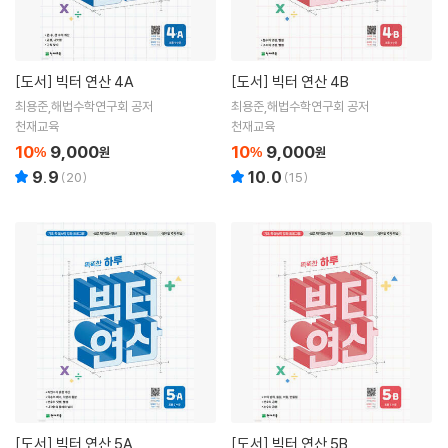
[도서]
빅터 연산 4A
[도서]
빅터 연산 4B
최용준,해법수학연구회 공저
최용준,해법수학연구회 공저
천재교육
천재교육
10
9,000
10
9,000
%
원
%
원
9.9
10.0
(
20
)
(
15
)
[도서]
빅터 연산 5A
[도서]
빅터 연산 5B