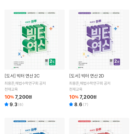
[도서]
빅터 연산 2C
[도서]
빅터 연산 2D
최용준,해법수학연구회 공저
최용준,해법수학연구회 공저
천재교육
천재교육
10
7,200
10
7,200
%
원
%
원
9.3
8.6
(
6
)
(
7
)