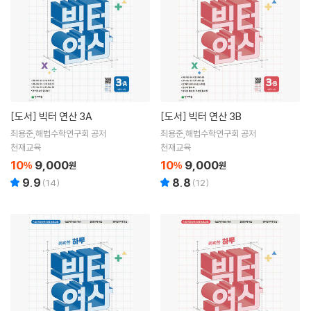
[도서]
빅터 연산 3A
[도서]
빅터 연산 3B
최용준,해법수학연구회 공저
최용준,해법수학연구회 공저
천재교육
천재교육
10
9,000
10
9,000
%
원
%
원
9.9
8.8
(
14
)
(
12
)