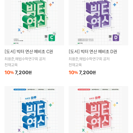
[도서]
빅터 연산 예비초 C권
[도서]
빅터 연산 예비초 D권
최용준,해법수학연구회 공저
최용준,해법수학연구회 공저
천재교육
천재교육
10
7,200
10
7,200
%
원
%
원