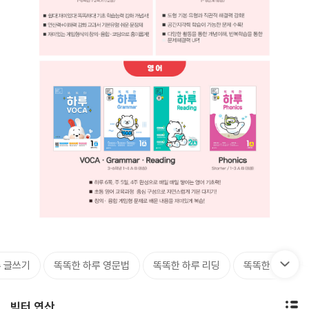
 글쓰기
똑똑한 하루 영문법
똑똑한 하루 리딩
똑똑한 하루 파
빅터 연산