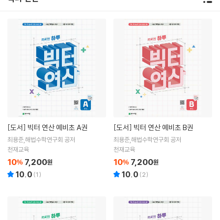
[도서]
빅터 연산 예비초 A권
[도서]
빅터 연산 예비초 B권
최용준,해법수학연구회 공저
최용준,해법수학연구회 공저
천재교육
천재교육
10
7,200
10
7,200
%
원
%
원
10.0
10.0
(
1
)
(
2
)