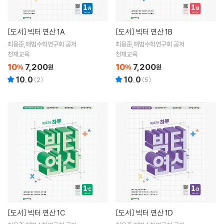
[도서]
빅터 연산 1A
[도서]
빅터 연산 1B
최용준,해법수학연구회 공저
최용준,해법수학연구회 공저
천재교육
천재교육
10
7,200
10
7,200
%
원
%
원
10.0
10.0
(
2
)
(
5
)
[도서]
빅터 연산 1C
[도서]
빅터 연산 1D