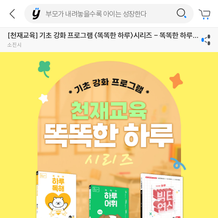
[천재교육] 기초 강화 프로그램 〈똑똑한 하루〉시리즈 - 똑똑한 하루
노트, 스마트톡
소진시