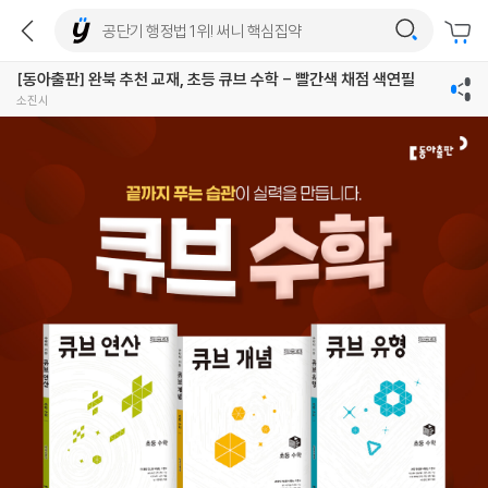
[동아출판] 완북 추천 교재, 초등 큐브 수학 - 빨간색 채점 색연필
소진시