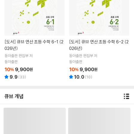
[도서]
큐브 연산 초등 수학 6-1 (2
[도서]
큐브 연산 초등 수학 6-2 (2
026년)
026년)
동아출판 편집부 저
동아출판 편집부 저
동아출판
동아출판
10
9,900
10
9,900
%
원
%
원
9.9
10.0
(
33
)
(
10
)
큐브 개념