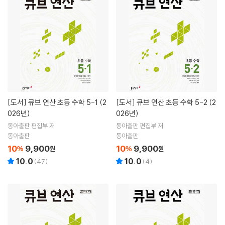
[도서]
큐브 연산 초등 수학 5-1 (2
[도서]
큐브 연산 초등 수학 5-2 (2
026년)
026년)
동아출판 편집부 저
동아출판 편집부 저
동아출판
동아출판
10
9,900
10
9,900
%
원
%
원
10.0
10.0
(
47
)
(
4
)