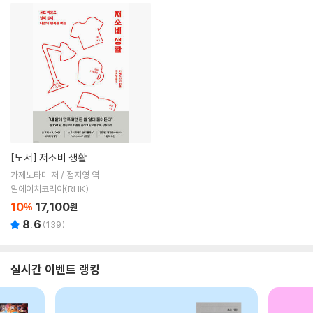
[도서]
저소비 생활
가제노타미 저 / 정지영 역
알에이치코리아(RHK)
10
17,100
%
원
8.6
(
139
)
실시간 이벤트 랭킹