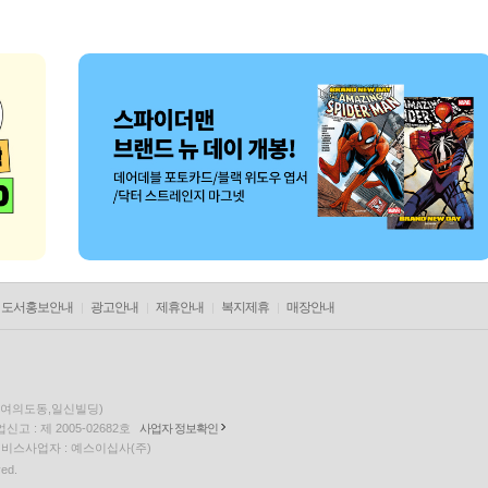
도서홍보안내
광고안내
제휴안내
복지제휴
매장안내
층(여의도동,일신빌딩)
고 : 제 2005-02682호
사업자 정보확인
팅 서비스사업자 : 예스이십사(주)
ved.