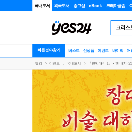
국내도서
외국도서
중고샵
eBook
크레마클럽
C
빠른분야찾기
베스트
신상품
이벤트
바이백
매
웰컴
이벤트
국내도서
『천방대각 1』 - 캔 배지 (2026