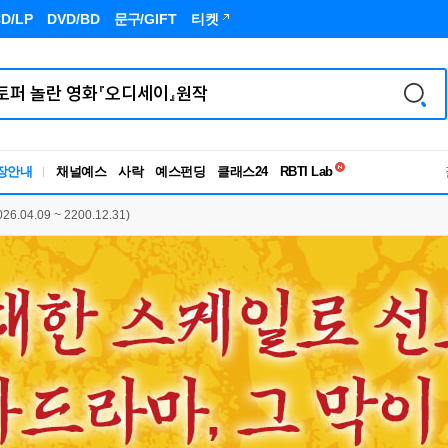
D/LP
DVD/BD
문구
/GIFT
티켓
독서유형검사
장안내
채널예스
사락
예스펀딩
클래스24
RBTI Lab
독서유형검사
.04.09 ~ 2200.12.31)