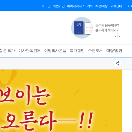
로그인
회원가입
마이페이지
카트
주문/배송
고객센터
Gl
젊은 작가
예사단독판매
이달의사은품
특가할인
추천도서
대량/법인