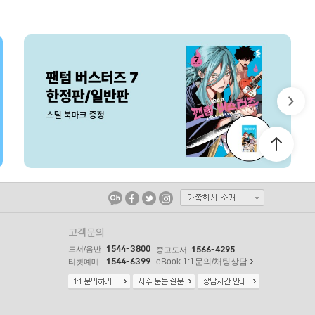
고객문의
1544-3800
도서/음반
1566-4295
중고도서
1544-6399
eBook 1:1문의/채팅상담
티켓예매