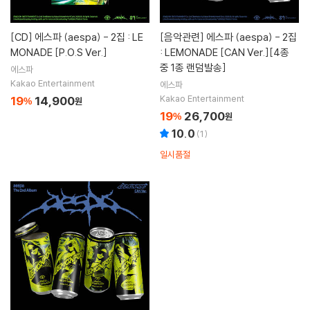
[CD]
에스파 (aespa) - 2집 : LE
[음악관련]
에스파 (aespa) - 2집
MONADE [P.O.S Ver.]
: LEMONADE [CAN Ver.][4종
중 1종 랜덤발송]
에스파
Kakao Entertainment
에스파
Kakao Entertainment
19
14,900
%
원
19
26,700
%
원
10.0
(
1
)
일시품절