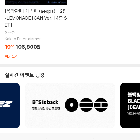
[음악관련]
에스파 (aespa) - 2집
: LEMONADE [CAN Ver.][4종 S
ET]
에스파
Kakao Entertainment
19
106,800
%
원
일시품절
실시간 이벤트 랭킹