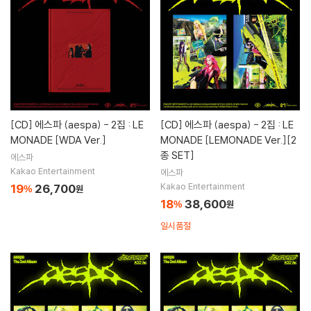
[CD]
에스파 (aespa) - 2집 : LE
[CD]
에스파 (aespa) - 2집 : LE
MONADE [WDA Ver.]
MONADE [LEMONADE Ver.][2
종 SET]
에스파
Kakao Entertainment
에스파
Kakao Entertainment
19
26,700
%
원
18
38,600
%
원
일시품절