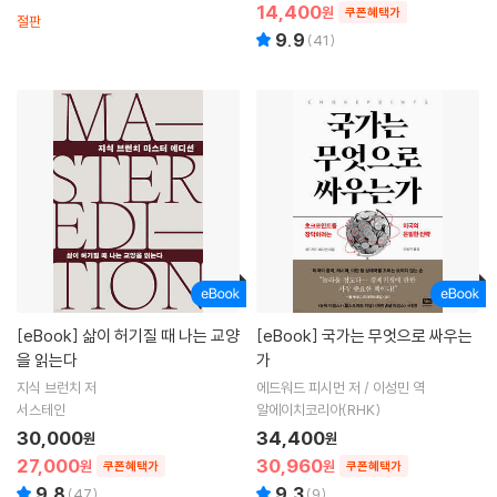
14,400
원
쿠폰혜택가
절판
9.9
(
41
)
[eBook]
삶이 허기질 때 나는 교양
[eBook]
국가는 무엇으로 싸우는
을 읽는다
가
지식 브런치 저
에드워드 피시먼 저 / 이성민 역
서스테인
알에이치코리아(RHK)
30,000
34,400
원
원
27,000
30,960
원
원
쿠폰혜택가
쿠폰혜택가
9.8
9.3
(
47
)
(
9
)