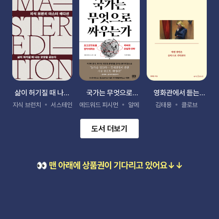
의
삶이 허기질 때 나는
국가는 무엇으로
영화관에서 듣는
교양을 읽는다
싸우는가
클래식
미동
지식 브런치
서스테인
에드워드 피시먼
알에이치코리아(RHK)
김태용
클로브
도서 더보기