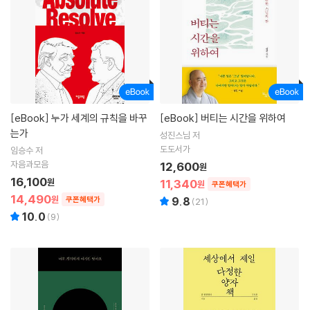
[eBook]
누가 세계의 규칙을 바꾸
[eBook]
버티는 시간을 위하여
는가
성진스님 저
도도서가
임승수 저
자음과모음
12,600
원
16,100
원
11,340
원
쿠폰혜택가
14,490
원
쿠폰혜택가
9.8
(
21
)
10.0
(
9
)