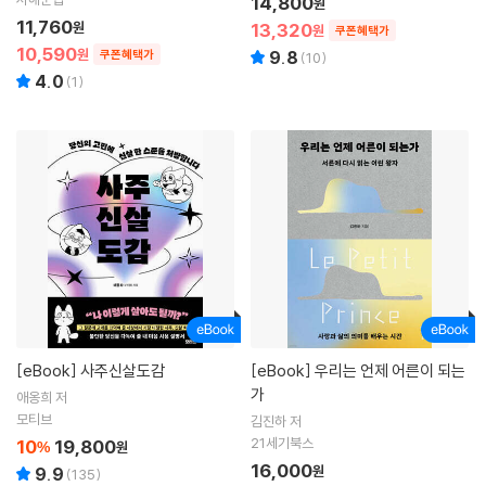
14,800
원
11,760
원
13,320
원
쿠폰혜택가
10,590
원
쿠폰혜택가
9.8
(
10
)
4.0
(
1
)
[eBook]
사주신살도감
[eBook]
우리는 언제 어른이 되는
가
애옹희 저
모티브
김진하 저
21세기북스
10
19,800
%
원
16,000
원
9.9
(
135
)