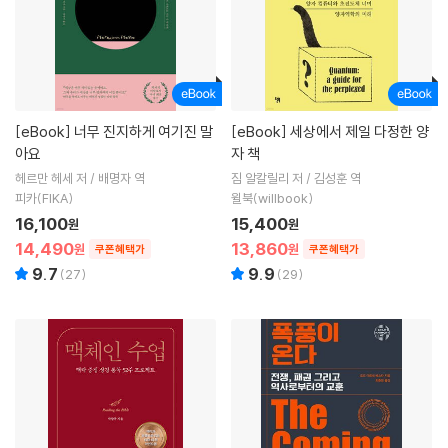
[eBook]
너무 진지하게 여기진 말
[eBook]
세상에서 제일 다정한 양
아요
자 책
헤르만 헤세 저 / 배명자 역
짐 알칼릴리 저 / 김성훈 역
피카(FIKA)
윌북(willbook)
16,100
15,400
원
원
14,490
13,860
원
원
쿠폰혜택가
쿠폰혜택가
9.7
9.9
(
27
)
(
29
)