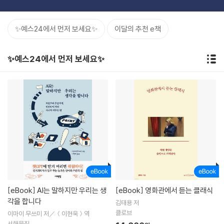
✨예스24에서 먼저 보세요✨
이달의 추천 e책
✨예스24에서 먼저 보세요✨
[eBook]
AI는 말하지만 우리는 생
[eBook]
영화관에서 듣는 클래식
각을 합니다
김태용 저
클로브
이마이 무쓰미 저／＜이현욱＞역
서해문집