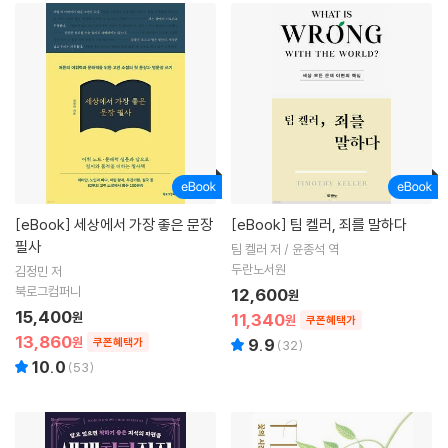
[eBook]
세상에서 가장 좋은 문장
[eBook]
팀 켈러, 죄를 말하다
필사
팀 켈러 저 / 윤종석 역
두란노서원
김정민 저
북로그컴퍼니
12,600
원
15,400
원
11,340
원
쿠폰혜택가
13,860
원
쿠폰혜택가
9.9
(
32
)
10.0
(
53
)