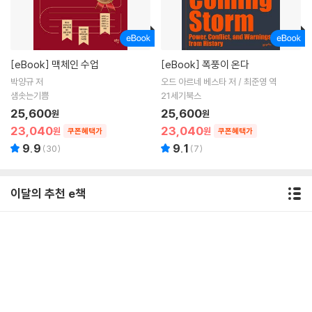
[eBook]
맥체인 수업
[eBook]
폭풍이 온다
박양규 저
오드 아르네 베스타 저 / 최준영 역
샘솟는기쁨
21세기북스
25,600
25,600
원
원
23,040
23,040
원
원
쿠폰혜택가
쿠폰혜택가
9.9
9.1
(
30
)
(
7
)
이달의 추천 e책