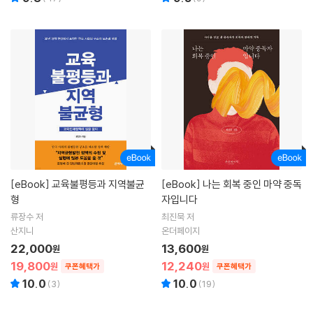
[eBook]
교육불평등과 지역불균
[eBook]
나는 회복 중인 마약 중독
형
자입니다
류장수 저
최진묵 저
산지니
온더페이지
22,000
13,600
원
원
19,800
12,240
원
원
쿠폰혜택가
쿠폰혜택가
10.0
10.0
(
3
)
(
19
)