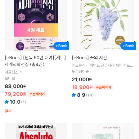
[eBook]
[단독 50년 대여][세트]
[eBook]
꽃의 시간
세계척학전집 (총4권)
애드볼리 리치먼드 글 / 세라 제인 험프리
그림 / 김아림 역
노르웨이숲
이클립스 저
모티브
21,000
원
88,000
원
18,900
원
쿠폰혜택가
79,200
원
쿠폰혜택가
8.9
(
14
)
10.0
(
1
)
절판