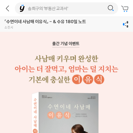
『수연이네 사남매 이유식』 - & 수유 180일 노트
소진시