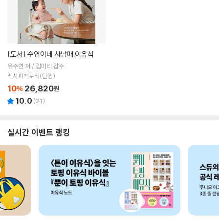
[도서]
수연이네 사남매 이유식
유수연 저 / 김미리 감수
레시피팩토리(단행)
10
26,820
%
원
10.0
(
21
)
실시간 이벤트 랭킹