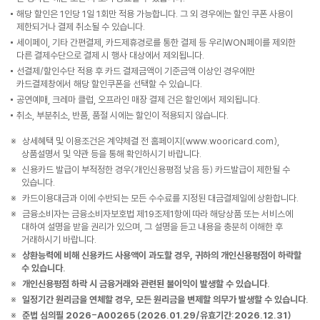
해당 할인은 1인당 1일 1회만 적용 가능합니다. 그 외 경우에는 할인 쿠폰 사용이
제한되거나 결제 취소될 수 있습니다.
세이페이, 기타 간편결제, 카드제휴경로를 통한 결제 등 우리WON페이를 제외한
다른 결제수단으로 결제 시 행사 대상에서 제외됩니다.
선결제/할인수단 적용 후 카드 결제금액이 기준금액 이상인 경우에만
카드결제창에서 해당 할인쿠폰을 선택할 수 있습니다.
공연예매, 크레마 클럽, 오프라인 매장 결제 건은 할인에서 제외됩니다.
취소, 부분취소, 반품, 품절 시에는 할인이 적용되지 않습니다.
상세혜택 및 이용조건은 계약체결 전 홈페이지(www.wooricard.com),
상품설명서 및 약관 등을 통해 확인하시기 바랍니다.
신용카드 발급이 부적정한 경우(개인신용평점 낮음 등) 카드발급이 제한될 수
있습니다.
카드이용대금과 이에 수반되는 모든 수수료를 지정된 대금결제일에 상환합니다.
금융소비자는 금융소비자보호법 제19조제1항에 따라 해당상품 또는 서비스에
대하여 설명을 받을 권리가 있으며, 그 설명을 듣고 내용을 충분히 이해한 후
거래하시기 바랍니다.
상환능력에 비해 신용카드 사용액이 과도할 경우, 귀하의 개인신용평점이 하락할
수 있습니다.
개인신용평점 하락 시 금융거래와 관련된 불이익이 발생할 수 있습니다.
일정기간 원리금을 연체할 경우, 모든 원리금을 변제할 의무가 발생할 수 있습니다.
준법 심의필 2026-A00265 (2026.01.29/유효기간:2026.12.31)