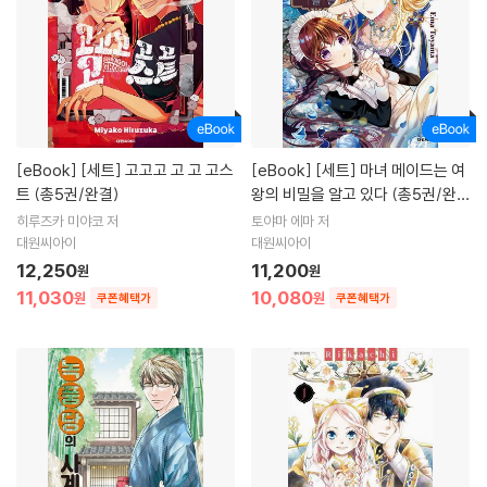
[eBook]
[세트] 고고고 고 고 고스
[eBook]
[세트] 마녀 메이드는 여
트 (총5권/완결)
왕의 비밀을 알고 있다 (총5권/완
결)
히루즈카 미야코 저
토야마 에마 저
대원씨아이
대원씨아이
12,250
11,200
원
원
11,030
10,080
원
원
쿠폰혜택가
쿠폰혜택가