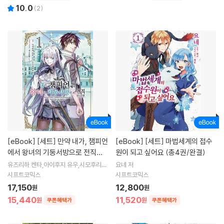
10.0
(
2
)
[eBook]
[세트] 만약 내가, 챔피언
[eBook]
[세트] 마법세계의 접수
에서 왕녀의 기둥서방으로 전직한
원이 되고 싶어요 (총4권/완결)
다면. (총7권/완결)
유즈리하 켄타,아이후지 유우,시모후리(L
요네 저
aplacian) 저
시프트코믹스
시프트코믹스
17,150
12,800
원
원
15,440
11,520
원
원
쿠폰혜택가
쿠폰혜택가