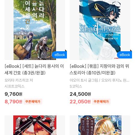
[eBook]
[세트] 늙다리 용사의 이
[eBook]
[묶음] 지팡이와 검의 위
세계 간호 (총3권/완결)
스토리아 (총10권/미완결)
모리타 카즈히코 저
아오이 토시 글그림 / 오모리 후지노 원저
/ 조원로 역 저
시프트코믹스
S코믹스
9,760
24,500
원
원
8,790
22,050
원
원
쿠폰혜택가
쿠폰혜택가