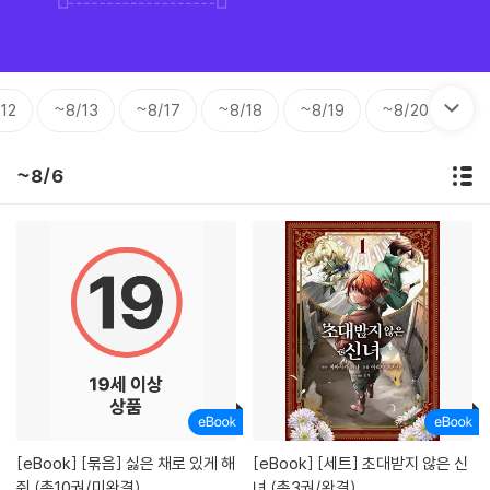
12
~8/13
~8/17
~8/18
~8/19
~8/20
~8
~8/6
[eBook]
[묶음] 싫은 채로 있게 해
[eBook]
[세트] 초대받지 않은 신
줘 (총10권/미완결)
녀 (총3권/완결)