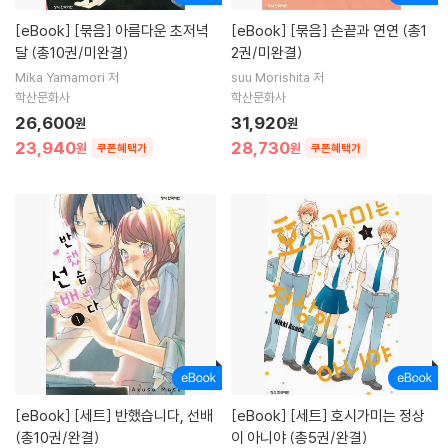
[eBook]
[묶음] 아름다운 초저녁
[eBook]
[묶음] 손끝과 연연 (총1
달 (총10권/미완결)
2권/미완결)
Mika Yamamori 저
suu Morishita 저
학산문화사
학산문화사
26,600
31,920
원
원
23,940
28,730
원
원
쿠폰혜택가
쿠폰혜택가
[eBook]
[세트] 반했습니다, 선배
[eBook]
[세트] 호시가미는 정상
(총10권/완결)
이 아니야 (총5권/완결)