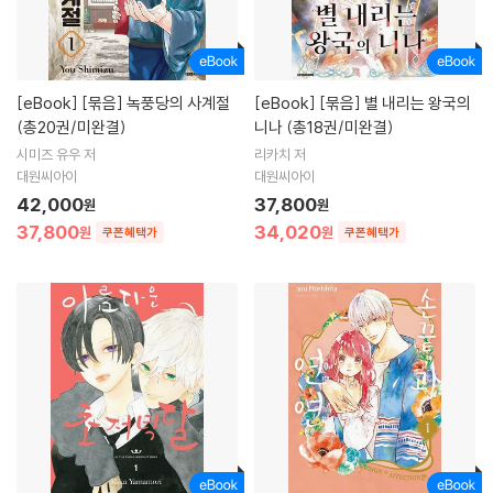
[eBook]
[묶음] 녹풍당의 사계절
[eBook]
[묶음] 별 내리는 왕국의
(총20권/미완결)
니나 (총18권/미완결)
시미즈 유우 저
리카치 저
대원씨아이
대원씨아이
42,000
37,800
원
원
37,800
34,020
원
원
쿠폰혜택가
쿠폰혜택가