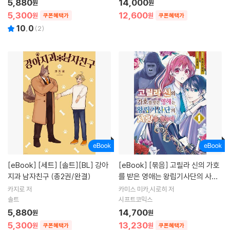
5,880
14,000
원
원
5,300
12,600
원
원
쿠폰혜택가
쿠폰혜택가
10.0
(
2
)
[eBook]
[세트] [솔트][BL] 강아
[eBook]
[묶음] 고릴라 신의 가호
지과 남자친구 (총2권/완결)
를 받은 영애는 왕립기사단의 사랑
을 받는다 (총6권/미완결)
카지로 저
카미스 미카,시로히 저
솔트
시프트코믹스
5,880
14,700
원
원
5,300
13,230
원
원
쿠폰혜택가
쿠폰혜택가