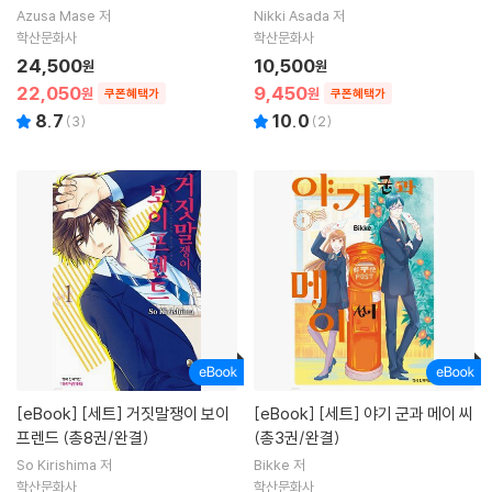
Azusa Mase 저
Nikki Asada 저
학산문화사
학산문화사
24,500
10,500
원
원
22,050
9,450
원
원
쿠폰혜택가
쿠폰혜택가
8.7
10.0
(
3
)
(
2
)
[eBook]
[세트] 거짓말쟁이 보이
[eBook]
[세트] 야기 군과 메이 씨
프렌드 (총8권/완결)
(총3권/완결)
So Kirishima 저
Bikke 저
학산문화사
학산문화사