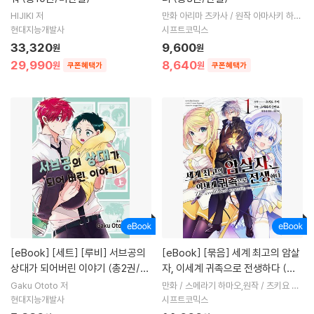
HIJIKI 저
만화 아리마 츠카사 / 원작 아마사키 하나
저
현대지능개발사
시프트코믹스
33,320
9,600
원
원
29,990
8,640
원
원
쿠폰혜택가
쿠폰혜택가
[eBook]
[세트] [루비] 서브공의
[eBook]
[묶음] 세계 최고의 암살
상대가 되어버린 이야기 (총2권/완
자, 이세계 귀족으로 전생하다 (총5
결)
권/미완결)
Gaku Ototo 저
만화 / 스메라기 하마오,원작 / 츠키요 루
이,캐릭터 원안 / 레이아 저
현대지능개발사
시프트코믹스