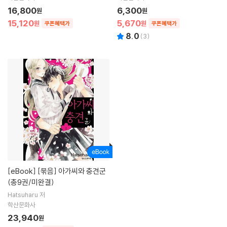
16,800
6,300
원
원
15,120
5,670
원
원
쿠폰혜택가
쿠폰혜택가
8.0
(
3
)
[eBook]
[묶음] 아가씨와 충견군
(총9권/미완결)
Hatsuharu 저
학산문화사
23,940
원