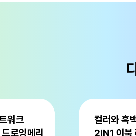
디
아트워크
컬러와 흑백
X 드로잉메리
2IN1 이북