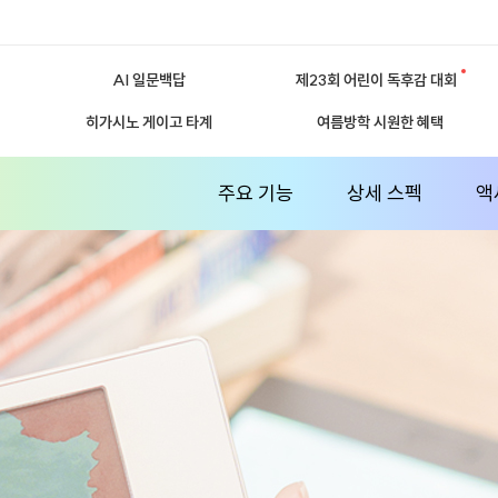
AI 일문백답
제23회 어린이 독후감 대회
히가시노 게이고 타계
여름방학 시원한 혜택
주요 기능
상세 스펙
액