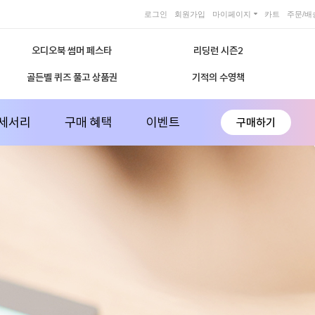
로그인
회원가입
마이페이지
카트
주문/배
오디오북 썸머 페스타
리딩런 시즌2
골든벨 퀴즈 풀고 상품권
기적의 수영책
세서리
구매 혜택
이벤트
구매하기