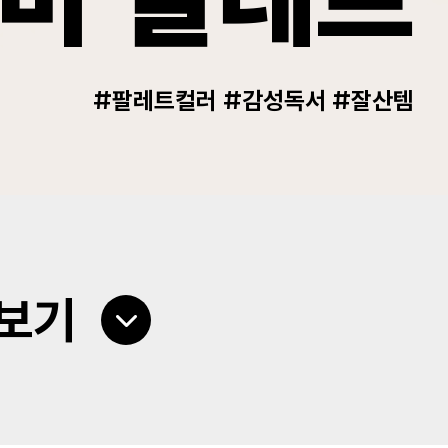
#팔레트컬러 #감성독서 #잘산템
아보기