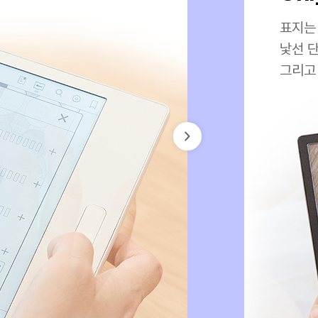
표지는
낯선 
그리고