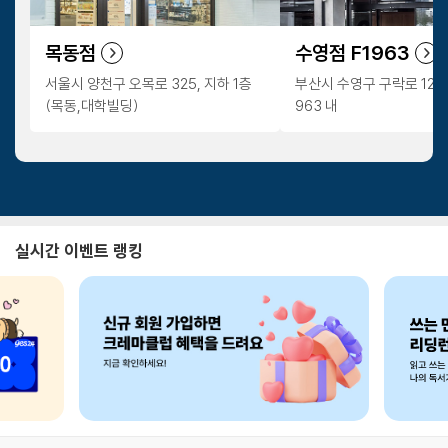
목동점
수영점 F1963
서울시 양천구 오목로 325, 지하 1층
부산시 수영구 구락로 123번길
(목동,대학빌딩)
963 내
실시간 이벤트 랭킹