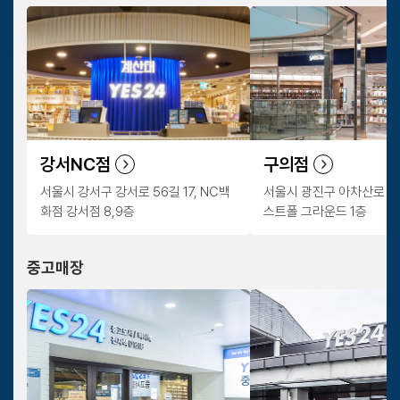
강서NC점
구의점
서울시 강서구 강서로 56길 17, NC백
서울시 광진구 아차산로 402
화점 강서점 8,9층
스트폴 그라운드 1층
중고매장