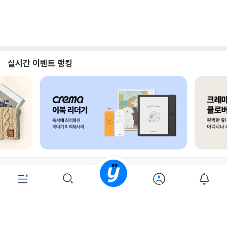
로그인
최근 본 상품
주문/배송
고객센터 1544-3800
티켓 1544-6399
중고샵 1566-4295
eBook 1:1문의/채팅상담
예스이십사(주) 사업자 정보
이용약관
개인정보처리방침
청소년보호정책
PC버전
회사소개
거래처관계자께
도서홍보
광고
Copyright © YES24 Corp. All Rights Reserved.
PYEVENTWEB4