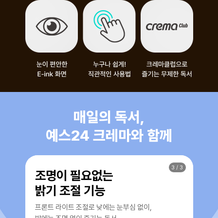
매일의 독서,
예스24 크레마와 함께
3
/
3
조명이 필요없는
굿
밝기 조절 기능
크
프론트 라이트 조절로 낮에는 눈부심 없이,
최대 