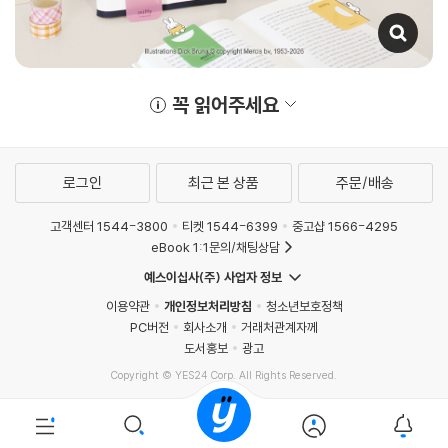
꼭 읽어주세요
로그인
최근 본 상품
주문/배송
고객센터 1544-3800
티켓 1544-6399
중고샵 1566-4295
eBook 1:1문의/채팅상담
예스이십사(주) 사업자 정보
이용약관
개인정보처리방침
청소년보호정책
PC버전
회사소개
거래처관계자께
도서홍보
광고
Copyright © YES24 Corp. All Rights Reserved.
PYEVENTWEB4