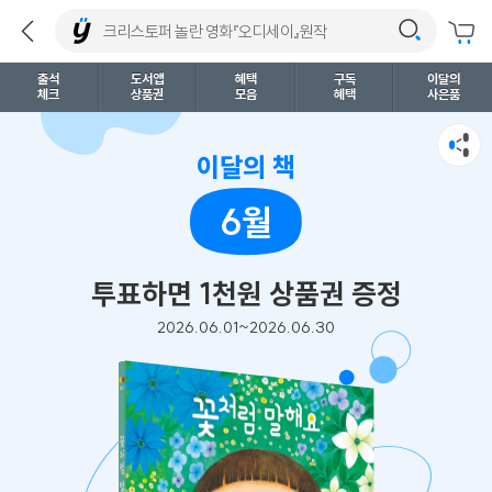
출석
도서앱
혜택
구독
이달의
체크
상품권
모음
혜택
사은품
이달의 책
6월
투표하면 1천원 상품권 증정
2026.06.01~2026.06.30