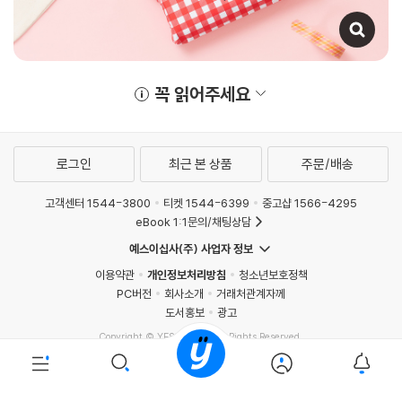
꼭 읽어주세요
로그인
최근 본 상품
주문/배송
고객센터 1544-3800
티켓 1544-6399
중고샵 1566-4295
eBook 1:1문의/채팅상담
예스이십사(주) 사업자 정보
이용약관
개인정보처리방침
청소년보호정책
PC버전
회사소개
거래처관계자께
도서홍보
광고
Copyright © YES24 Corp. All Rights Reserved.
PYEVENTWEB4