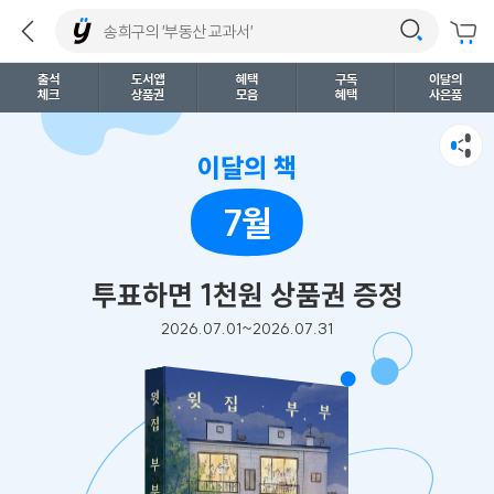
출석
도서앱
혜택
구독
이달의
체크
상품권
모음
혜택
사은품
이달의 책
7월
투표하면 1천원 상품권 증정
2026.07.01~2026.07.31