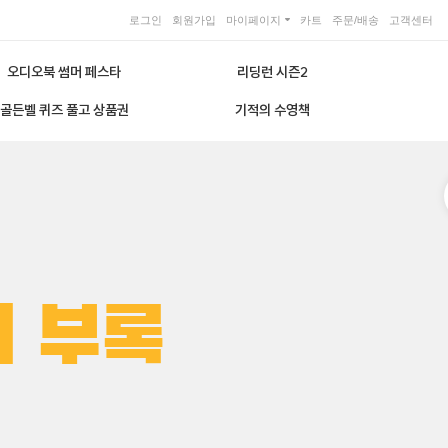
로그인
회원가입
마이페이지
카트
주문/배송
고객센터
오디오북 썸머 페스타
리딩런 시즌2
골든벨 퀴즈 풀고 상품권
기적의 수영책
지 부록