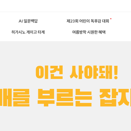
AI 일문백답
제23회 어린이 독후감 대회
히가시노 게이고 타계
여름방학 시원한 혜택
이건 사야돼!
매를 부르는 잡