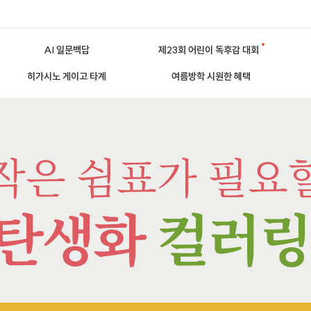
AI 일문백답
제23회 어린이 독후감 대회
히가시노 게이고 타계
여름방학 시원한 혜택
작은 쉼표가 필요
탄생화
컬러링