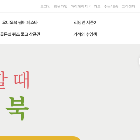
로그인
회원가입
마이페이지
카트
주문/배송
고객센터
오디오북 썸머 페스타
리딩런 시즌2
골든벨 퀴즈 풀고 상품권
기적의 수영책
할 때
 북