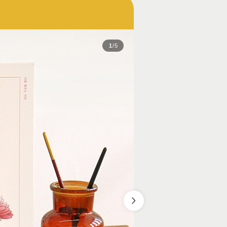
1
/
5