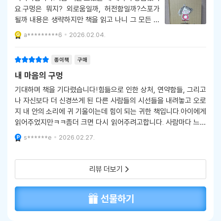
요.구멍은 뭐지? 외로움일까, 허전함일까?스포가
될까 내용은 생략하지만 책을 읽고 나니 그 모든 것
을 포괄하는 '구멍'이 참 적절한 낱말인 것 같았답니
a*********6
2026.02.04.
다.다른 분들도 이 책을 읽고 나름의 의미를 찾아가
시길 바라요.게다가 어쩜 이리 예쁜 일러스트로 표현
종이책
구매
을 했는지 모르겠어요.이
내 마음의 구멍
기대하며 책을 기다렸습니다!힘듦으로 인한 상처, 연약함들, 그리고
나 자신보다 더 신경쓰게 된 다른 사람들의 시선들을 내려놓고 오로
지 내 안의 소리에 귀 기울이는데 힘이 되는 귀한 책입니다.아이에게
읽어주었지만ㅋㅋ좀더 크면 다시 읽어주려고합니다. 사람마다 느껴
지는 감동에는 차이가 있으니..내 안에 귀한 것을 발견해가는 우리가
s******e
2026.02.27.
되길 바랍니다
리뷰 더보기
선물하기