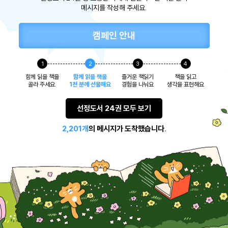
메시지를 작성해 주세요.
캠페인 안내
1
2
3
4
함께 읽을 책을
함께 읽을 책을
즐거운 책읽기
책을 읽고
골라 주세요.
1천 분께 선물해요
경험을 나눠요
생각을 표현해요
선정도서 24권 모두 보기
2,201개
의 메시지가 도착했습니다.