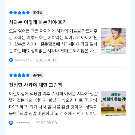
종이책
사과는 이렇게 하는거야 후기
오늘 읽어본 책은 아이에게 사과의 기술을 가르쳐주
는 사과는 이렇게 하는 거야라는 책이에요.아이가 뭔
가 실수를 하거나 잘못했을때 사과해야지라고 말하
곤 하는데요.성의없는 사과나 제대로 되지않은 사과
에 이렇게 사과하는거야 라고 알려줘도 사과는 힘들
b******7
2023.08.11.
더라구요.사과는 이렇게 하는 거야는 이런 걱정이 있
는 엄마들이라면 아이와 꼭 읽어야될 책이라고 생각
종이책
해요.누구나 실수는 해요
진정한 사과에 대한 그림책
어린이집에 적응한 이후로 저희 아이는 사과가 정말
빨라졌는데요, 엄마가 화났다 싶으면 바로 "미안하
다"고 하고,'화가 나서 곧 나를 혼낼 것이다!' 생각이
들면 "정말 정말 미안하다"고 강조해서 먼저 이야기
하는 바람에 그냥 넘어간 적도 많아요.하지만 종종
a******o
2023.08.08.
아이 때문에 아파서 표정을 풀지 않고 있으면 '내가
사과했는데 왜 아직 화가 났는지' 도통 이해를 못 하