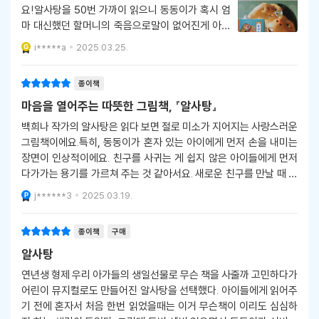
요!알사탕을 50번 가까이 읽으니 동동이가 혹시 엄
마 대신했던 할머니의 죽음으로말이 없어진게 아닐
까 엄마의 부재가 그리 만들었을까 .이랬을까 저랬을
i*****a
2025.03.25.
까 싶어 울먹이며 아이들한테 알사탕 읽어주고 있네
요ㅠ 동동이에게 수염같은 뾰족하지만 마음만은 따
종이책
스한 아빠가 있어 안심
마음을 열어주는 따뜻한 그림책, 『알사탕』
백희나 작가의 알사탕은 읽다 보면 절로 미소가 지어지는 사랑스러운
그림책이에요.특히, 동동이가 혼자 있는 아이에게 먼저 손을 내미는
장면이 인상적이에요. 친구를 사귀는 게 쉽지 않은 아이들에게 먼저
다가가는 용기를 가르쳐 주는 것 같아서요. 새로운 친구를 만날 때 느
끼는 설렘과 반가움이 책 속에 가득 담겨 있어서, 읽고 나면 마음이 몽
j******3
2025.03.19.
글몽글해진답니다.가족에 대한 사
종이책
구매
알사탕
연년생 형제 우리 아가들의 생일선물로 무슨 책을 사줄까 고민하다가
어린이 뮤지컬로도 만들어진 알사탕을 선택했다. 아이들에게 읽어주
기 전에 혼자서 처음 한번 읽었을때는 이거 무슨책이 이리도 심심하