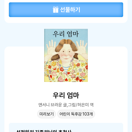
선물하기
우리 엄마
앤서니 브라운 글,그림/허은미 역
미리보기
어린이 독후감 103개