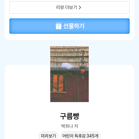
는 아이입니다.생각
리뷰 더보기
선물하기
구름빵
백희나 저
미리보기
어린이 독후감 345개