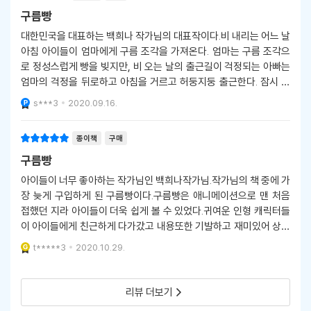
구름빵
대한민국을 대표하는 백희나 작가님의 대표작이다.비 내리는 어느 날
아침 아이들이 엄마에게 구름 조각을 가져온다. 엄마는 구름 조각으
로 정성스럽게 빵을 빚지만, 비 오는 날의 출근길이 걱정되는 아빠는
엄마의 걱정을 뒤로하고 아침을 거르고 허둥지둥 출근한다. 잠시 후
구름 조각으로 만든 구름빵을 먹은 엄마와 아이들은 하늘을 나는 놀
s***3
2020.09.16.
라운 경험을 하게 된다. 이 기특한 아이들
종이책
구매
구름빵
아이들이 너무 좋아하는 작가님인 백희나작가님.작가님의 책 중에 가
장 늦게 구입하게 된 구름빵이다.구름빵은 애니메이션으로 맨 처음
접했던 지라 아이들이 더욱 쉽게 볼 수 있었다.귀여운 인형 캐릭터들
이 아이들에게 친근하게 다가갔고 내용또한 기발하고 재미있어 상상
의 나래를 펼치기에도 너무 좋았다.아이들이 보는 내내 재미있다고
t*****3
2020.10.29.
깔깔거리며 수십번을 들쳐보았다.역시 믿고 읽
리뷰 더보기