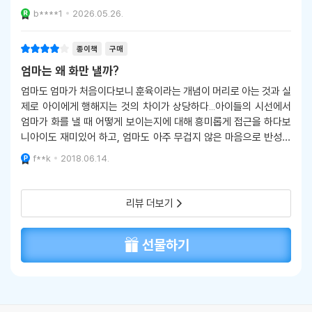
괜찮은건 그냥 맡기라곤 하였지만 그래도 하지 말아야 할 것들 그리
b****1
2026.05.26.
고 사회통념상 잘못된 행동이라 보이는 것
종이책
구매
엄마는 왜 화만 낼까?
엄마도 엄마가 처음이다보니 훈육이라는 개념이 머리로 아는 것과 실
제로 아이에게 행해지는 것의 차이가 상당하다...아이들의 시선에서
엄마가 화를 낼 때 어떻게 보이는지에 대해 흥미롭게 접근을 하다보
니아이도 재미있어 하고, 엄마도 아주 무겁지 않은 마음으로 반성하
게 된다많은 훈육, 육아 지도서가 있지만 이런 식의 동화로 부담스럽
f**k
2018.06.14.
게 아이와 함께 읽으면서 접근한다면엄마들의
리뷰 더보기
선물하기