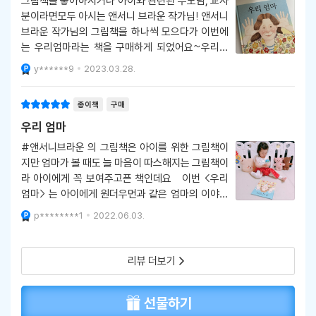
그림책을 좋아하시거나 아이와 관련된 부모님, 교사
분이라면모두 아시는 앤서니 브라운 작가님! 앤서니
브라운 작가님의 그림책을 하나씩 모으다가 이번에
는 우리엄마라는 책을 구매하게 되었어요~우리엄
마 책 외에도 우리아빠라는 책이 개정되어 새롭게 출
y******9
2023.03.28.
판되었는데 ,, 엄마와 아빠 아이들의 연령의 시선에
서 부모님의 모습이 너무 잘 그려져 있어서 보면서
종이책
구매
유쾌하기도 하고,흐뭇하고
우리 엄마
#앤서니브라운 의 그림책은 아이를 위한 그림책이
지만 엄마가 볼 때도 늘 마음이 따스해지는 그림책이
라 아이에게 꼭 보여주고픈 책인데요 이번 <우리
엄마> 는 아이에게 원더우먼과 같은 엄마의 이야기
를 담은 책이랍니다 세상에서 힘이 제일 센 여자이자
p********1
2022.06.03.
무엇이든 만들 수 있고 자라게 할 수 있는 마법사이
면서도 엄마는 무용가도, 우주비
리뷰 더보기
선물하기