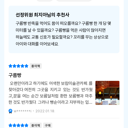
선정위원 최지아님의 추천사
구름빵 반죽을 먹어도 몸이 떠오를까요? 구름빵 한 개 당 몇
미터를 날 수 있을까요? 구름빵을 먹은 사람이 많아지면
하늘에도 교통 신호가 필요할까요? 꼬리를 무는 상상으로
아이와 대화를 이어보세요.
종이책
구름빵
오랜만이라고 하기에도 어색한 보람미술관카페..를
찾아갔다.여전히 그곳을 지키고 있는 것도 반가웠
고,문을 여는 순간 보름달처럼 환한 보름빵과 마주
한 것도 반가웠다. 그러나 빵순이라고 자부하는 입장
에서도 식사를 하고 빵을 먹는 건 무리...라서, 집으
w*******i
2022.01.18.
로 가는길에 챙겨가려고 생각했다.그러나..보름빵
은..카페에서만 먹을수 있단다..여러사정이 있을 테
종이책
구매
지만..아쉬웠다