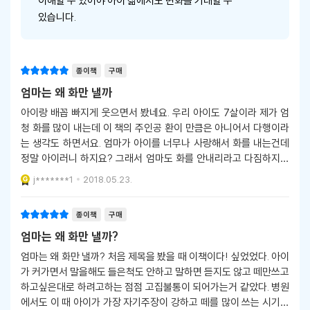
이해할 수 있어야 아이 삶에서도 변화를 기대할 수
있습니다.
종이책
구매
엄마는 왜 화만 낼까
아이랑 배꼽 빠지게 웃으면서 봤네요. 우리 아이도 7살이라 제가 엄
청 화를 많이 내는데 이 책의 주인공 환이 만큼은 아니어서 다행이라
는 생각도 하면서요. 엄마가 아이를 너무나 사랑해서 화를 내는건데
정말 아이러니 하지요? 그래서 엄마도 화를 안내리라고 다짐하지만
다음날 어김없이 화를 내는 엄마. 그것이 바로 부모와 아이의 관계인
j*******1
2018.05.23.
가 봅니다. 영원히 풀리지 않는 미스테리 말
종이책
구매
엄마는 왜 화만 낼까?
엄마는 왜 화만 낼까? 처음 제목을 봤을 때 이책이다! 싶었었다. 아이
가 커가면서 말을해도 들은척도 안하고 말하면 듣지도 않고 떼만쓰고
하고싶은대로 하려고하는 점점 고집불통이 되어가는거 같았다. 병원
에서도 이 때 아이가 가장 자기주장이 강하고 떼를 많이 쓰는 시기라